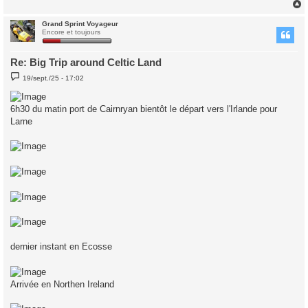
Grand Sprint Voyageur
t
Encore et toujours
Re: Big Trip around Celtic Land
M
19/sept./25 - 17:02
e
s
s
6h30 du matin port de Cairnryan bientôt le départ vers l'Irlande pour
a
g
Larne
e
dernier instant en Ecosse
Arrivée en Northen Ireland