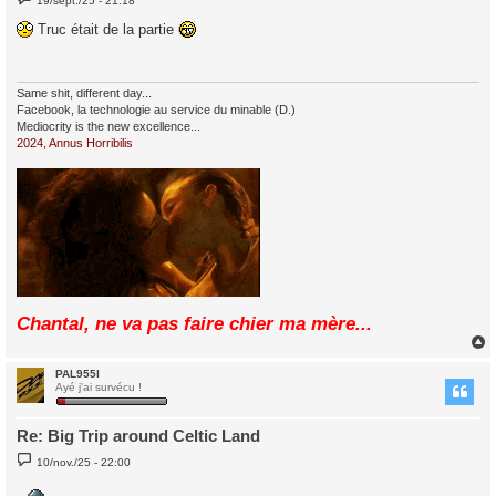
19/sept./25 - 21:18
e
s
Truc était de la partie
s
a
g
e
Same shit, different day...
Facebook, la technologie au service du minable (D.)
Mediocrity is the new excellence...
2024, Annus Horribilis
Chantal, ne va pas faire chier ma mère...
PAL955I
t
Ayé j'ai survécu !
Re: Big Trip around Celtic Land
M
10/nov./25 - 22:00
e
s