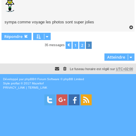
s
a
g
e
sympa comme voyage les photos sont super jolies
Répondre
t
1
2
3
Précédent
35 messages
Atteindre
Le fuseau horaire est réglé sur
UTC+02:00
Développé par
phpBB
® Forum Software © phpBB Limited
Style
proflat
© 2017
Mazeltof
PRIVACY_LINK
|
TERMS_LINK