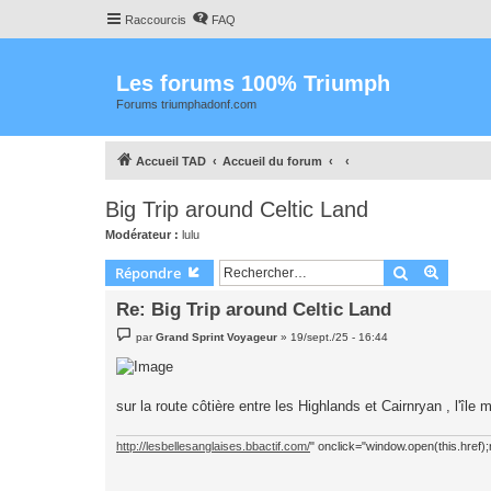
Raccourcis
FAQ
Les forums 100% Triumph
Forums triumphadonf.com
Accueil TAD
Accueil du forum
Big Trip around Celtic Land
Modérateur :
lulu
Rechercher
Recher
Répondre
Re: Big Trip around Celtic Land
M
par
Grand Sprint Voyageur
»
19/sept./25 - 16:44
e
s
s
a
g
sur la route côtière entre les Highlands et Cairnryan , l'îl
e
http://lesbellesanglaises.bbactif.com/
" onclick="window.open(this.href);r