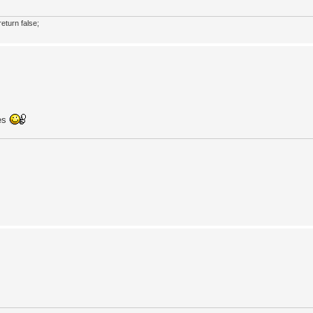
eturn false;
les