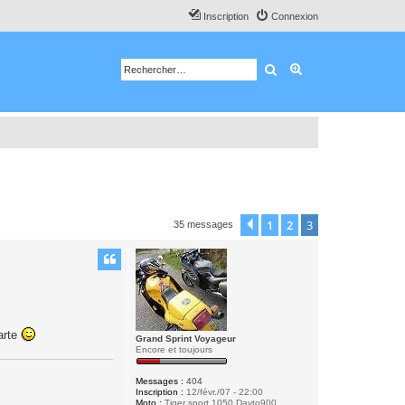
Inscription
Connexion
Rechercher
Recherche avancé
1
2
3
Précédent
35 messages
carte
Grand Sprint Voyageur
Encore et toujours
Messages :
404
Inscription :
12/févr./07 - 22:00
Moto :
Tiger sport 1050 Dayto900