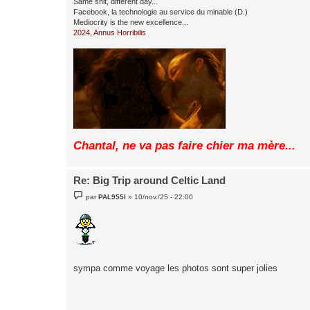
Same shit, different day...
Facebook, la technologie au service du minable (D.)
Mediocrity is the new excellence...
2024, Annus Horribilis
Chantal, ne va pas faire chier ma mère...
Re: Big Trip around Celtic Land
M
par
PAL955I
»
10/nov./25 - 22:00
e
s
s
a
g
e
sympa comme voyage les photos sont super jolies