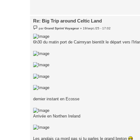
Re: Big Trip around Celtic Land
M
par
Grand Sprint Voyageur
»
19/sept./25 - 17:02
e
s
s
6h30 du matin port de Cairnryan bientôt le départ vers l'Irl
a
g
e
dernier instant en Ecosse
Arrivée en Northen Ireland
Les anglais ça mord pas si tu parles le grand breton