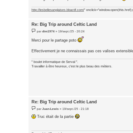
http://lesbellesanglaises.bbactif.com/
" onclick="window.open(this.href);r
Re: Big Trip around Celtic Land
M
par
dim1974
»
19/sept./25 - 20:24
e
s
Merci pour le partage poto
s
a
g
Effectivement je ne connaissais pas ces valises extensib
e
" boulet informatique de Serval ".
Travailler à être heureux, c'est le plus beau des métiers.
Re: Big Trip around Celtic Land
M
par
Juan-Lewis
»
19/sept./25 - 21:18
e
s
Truc était de la partie
s
a
g
e