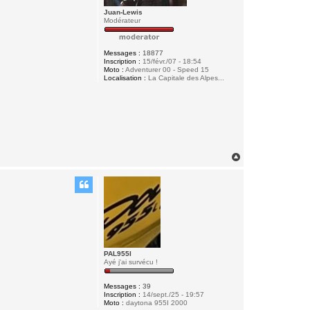
Juan-Lewis
Modérateur
Messages :
18877
Inscription :
15/févr./07 - 18:54
Moto :
Adventurer 00 - Speed 15
Localisation :
La Capitale des Alpes...
H
a
u
t
PAL955I
Ayé j'ai survécu !
Messages :
39
Inscription :
14/sept./25 - 19:57
Moto :
daytona 955I 2000