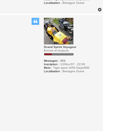
Localisation :
Bretagne Ouest
H
a
u
t
Grand Sprint Voyageur
Encore et toujours
Messages :
404
Inscription :
12/févr./07 - 22:00
Moto :
Tiger sport 1050 Dayto900
Localisation :
Bretagne Ouest