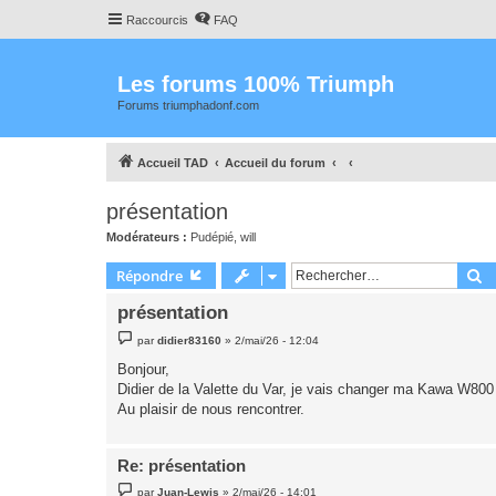
Raccourcis
FAQ
Les forums 100% Triumph
Forums triumphadonf.com
Accueil TAD
Accueil du forum
présentation
Modérateurs :
Pudépié
,
will
R
Répondre
présentation
M
par
didier83160
»
2/mai/26 - 12:04
e
s
Bonjour,
s
Didier de la Valette du Var, je vais changer ma Kawa W80
a
g
Au plaisir de nous rencontrer.
e
Re: présentation
M
par
Juan-Lewis
»
2/mai/26 - 14:01