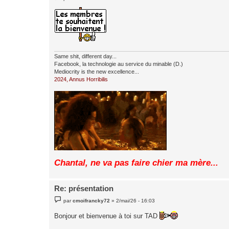
e
s
s
a
g
e
Same shit, different day...
Facebook, la technologie au service du minable (D.)
Mediocrity is the new excellence...
2024, Annus Horribilis
Chantal, ne va pas faire chier ma mère...
Re: présentation
M
par
cmoifrancky72
»
2/mai/26 - 16:03
e
s
Bonjour et bienvenue à toi sur TAD
s
a
g