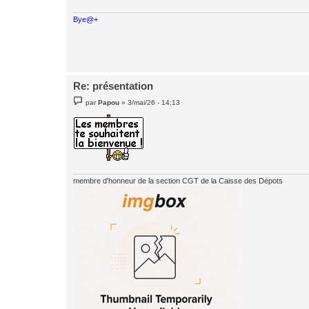
e
Bye@+
Re: présentation
M
par
Papou
»
3/mai/26 - 14:13
e
s
s
a
g
e
membre d'honneur de la section CGT de la Caisse des Dépots