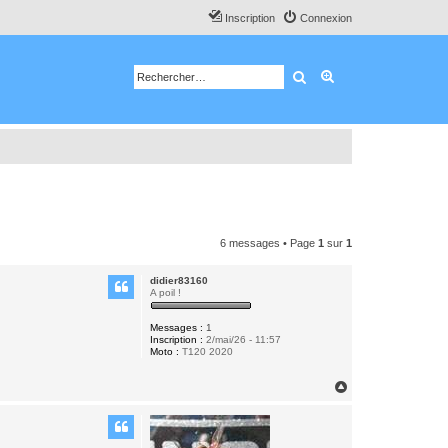
Inscription
Connexion
Rechercher
Recherche avancé
6 messages • Page
1
sur
1
didier83160
A poil !
Messages :
1
Inscription :
2/mai/26 - 11:57
Moto :
T120 2020
H
a
u
t