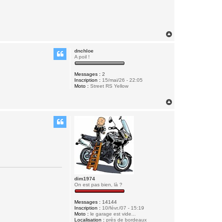
H
a
u
dnchloe
t
A poil !
Messages :
2
Inscription :
15/mai/26 - 22:05
Moto :
Street RS Yellow
H
a
u
t
dim1974
On est pas bien, là ?
Messages :
14144
Inscription :
10/févr./07 - 15:19
Moto :
le garage est vide...
Localisation :
près de bordeaux