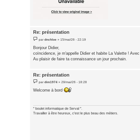
Re: présentation
M
par
dnchloe
»
15/mai/26 - 22:19
e
s
Bonjour Didier,
s
coïncidence, je m'appelle Didier et habite La Valette ! Av
a
g
Au plaisir de faire ta connaissance un jour prochain.
e
Re: présentation
M
par
dim1974
»
29/mai/26 - 18:28
e
s
Welcome à bord
s
a
g
e
" boulet informatique de Serval ".
Travailler à être heureux, c'est le plus beau des métiers.