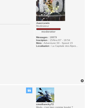
Juan-Lewis
Modérateur
Messages :
18879
Inscription :
15/févr./07 - 18:54
Moto :
Adventurer 00 - Speed 15
Localisation :
La Capitale des Alpes...
H
a
u
t
cmoifrancky72
Modo, c'est bien comme boulot ?