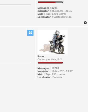
Messages :
3294
Inscription :
25/oct./07 - 21:40
Moto :
Tiger 1200 GTPro
Localisation :
Villefontaine 38
H
a
u
t
Papou
On est pas bien, là ?
Messages :
10228
Inscription :
12/févr./07 - 13:12
Moto :
Tiger 955 + autre
Localisation :
Vendée