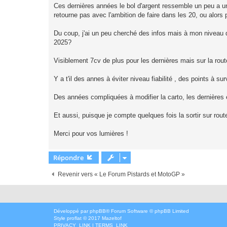
Ces dernières années le bol d'argent ressemble un peu a u
retourne pas avec l'ambition de faire dans les 20, ou alors pl
Du coup, j'ai un peu cherché des infos mais à mon niveau d
2025?
Visiblement 7cv de plus pour les dernières mais sur la route 
Y a t'il des annes à éviter niveau fiabilité , des points à sur
Des années compliquées à modifier la carto, les dernières 
Et aussi, puisque je compte quelques fois la sortir sur rout
Merci pour vos lumières !
Répondre
Revenir vers « Le Forum Pistards et MotoGP »
Développé par
phpBB
® Forum Software © phpBB Limited
Style
proflat
© 2017
Mazeltof
PRIVACY_LINK
|
TERMS_LINK