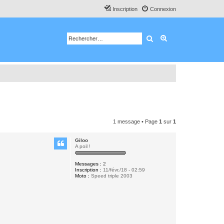
Inscription
Connexion
Rechercher
Recherche avancé
1 message • Page
1
sur
1
Giloo
A poil !
Messages :
2
Inscription :
11/févr./18 - 02:59
Moto :
Speed triple 2003