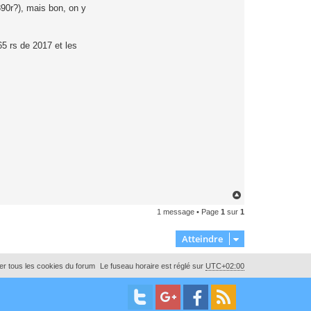
890r?), mais bon, on y
65 rs de 2017 et les
H
a
1 message • Page
1
sur
1
u
t
Atteindre
r tous les cookies du forum
Le fuseau horaire est réglé sur
UTC+02:00