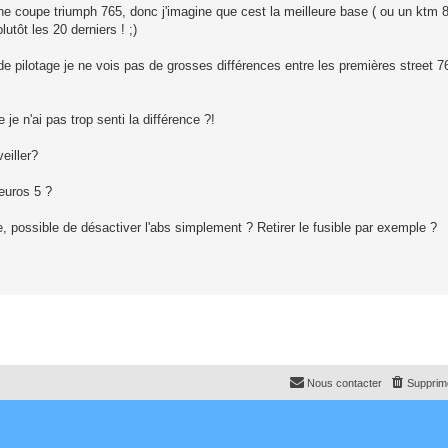
ne coupe triumph 765, donc j'imagine que cest la meilleure base ( ou un ktm 
utôt les 20 derniers ! ;)
e pilotage je ne vois pas de grosses différences entre les premières street 7
je n'ai pas trop senti la différence ?!
veiller?
euros 5 ?
e, possible de désactiver l'abs simplement ? Retirer le fusible par exemple ?
Nous contacter
Supprime