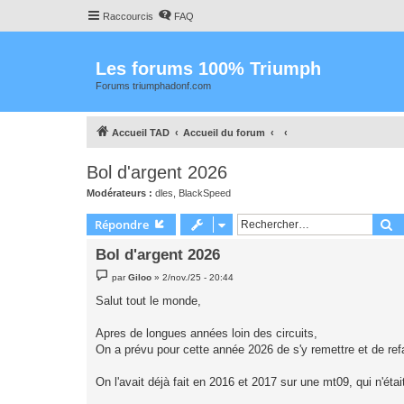
Raccourcis
FAQ
Les forums 100% Triumph
Forums triumphadonf.com
Accueil TAD
Accueil du forum
Bol d'argent 2026
Modérateurs :
dles
,
BlackSpeed
R
Répondre
Bol d'argent 2026
M
par
Giloo
»
2/nov./25 - 20:44
e
s
Salut tout le monde,
s
a
g
Apres de longues années loin des circuits,
e
On a prévu pour cette année 2026 de s'y remettre et de refa
On l'avait déjà fait en 2016 et 2017 sur une mt09, qui n'éta