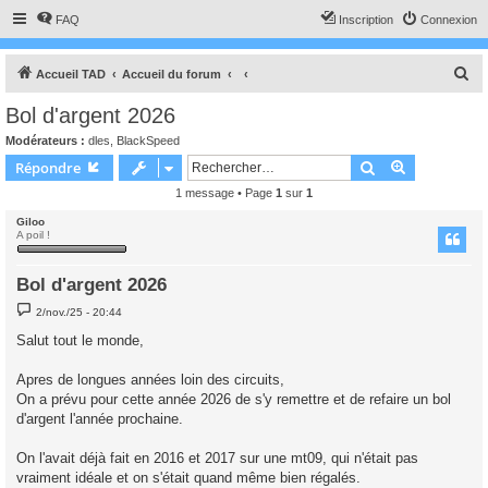
FAQ
Inscription
Connexion
R
Accueil TAD
Accueil du forum
e
Bol d'argent 2026
c
Modérateurs :
dles
,
BlackSpeed
h
Rechercher
Recherche 
Répondre
e
1 message • Page
1
sur
1
r
Giloo
c
A poil !
h
Bol d'argent 2026
e
M
r
2/nov./25 - 20:44
e
s
Salut tout le monde,
s
a
g
Apres de longues années loin des circuits,
e
On a prévu pour cette année 2026 de s'y remettre et de refaire un bol
d'argent l'année prochaine.
On l'avait déjà fait en 2016 et 2017 sur une mt09, qui n'était pas
vraiment idéale et on s'était quand même bien régalés.