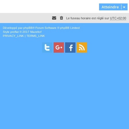
Atteindre
Le fuseau horaire est réglé sur
UTC+02:00
Développé par
phpBB
® Forum Software © phpBB Limited
Style
proflat
© 2017
Mazeltof
PRIVACY_LINK
|
TERMS_LINK