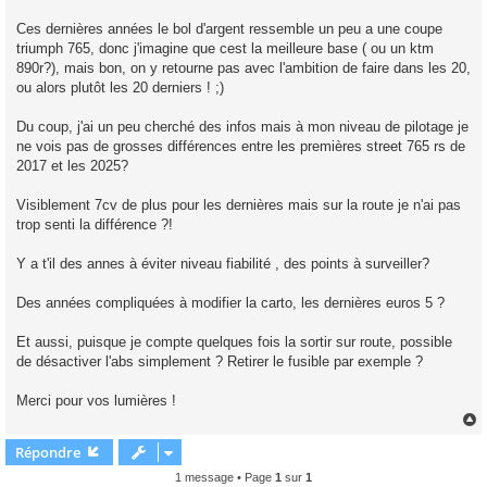
Ces dernières années le bol d'argent ressemble un peu a une coupe
triumph 765, donc j'imagine que cest la meilleure base ( ou un ktm
890r?), mais bon, on y retourne pas avec l'ambition de faire dans les 20,
ou alors plutôt les 20 derniers ! ;)
Du coup, j'ai un peu cherché des infos mais à mon niveau de pilotage je
ne vois pas de grosses différences entre les premières street 765 rs de
2017 et les 2025?
Visiblement 7cv de plus pour les dernières mais sur la route je n'ai pas
trop senti la différence ?!
Y a t'il des annes à éviter niveau fiabilité , des points à surveiller?
Des années compliquées à modifier la carto, les dernières euros 5 ?
Et aussi, puisque je compte quelques fois la sortir sur route, possible
de désactiver l'abs simplement ? Retirer le fusible par exemple ?
Merci pour vos lumières !
Répondre
t
1 message • Page
1
sur
1