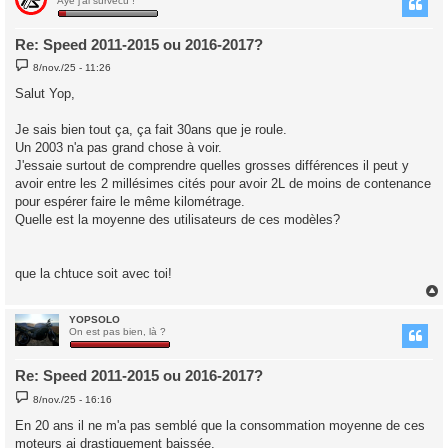
t
Ayé j'ai survécu !
Re: Speed 2011-2015 ou 2016-2017?
M
8/nov./25 - 11:26
e
s
Salut Yop,
s
a
g
Je sais bien tout ça, ça fait 30ans que je roule.
e
Un 2003 n'a pas grand chose à voir.
J'essaie surtout de comprendre quelles grosses différences il peut y
avoir entre les 2 millésimes cités pour avoir 2L de moins de contenance
pour espérer faire le même kilométrage.
Quelle est la moyenne des utilisateurs de ces modèles?
que la chtuce soit avec toi!
YOPSOLO
t
On est pas bien, là ?
Re: Speed 2011-2015 ou 2016-2017?
M
8/nov./25 - 16:16
e
s
En 20 ans il ne m'a pas semblé que la consommation moyenne de ces
s
moteurs ai drastiquement baissée.
a