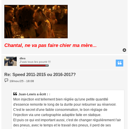
Chantal, ne va pas faire chier ma mère...
dles
t
J'vais tous les pourrir !!!
Re: Speed 2011-2015 ou 2016-2017?
M
19/nov./25 - 18:08
e
s
s
a
Juan-Lewis
a écrit :
↑
g
Mon injection est tellement bien réglée qu'une petite quantité
e
d'essence remonte le long de la durite pour retourner au réservoir.
C'est le secret d'une faible consommation, le bon réglage de
l'injection via une cartographie adaptée faite en statique.
Et puis ce qui est important aussi, c'est de changer régulièrement l'air
des pneus, avec le temps et le travail des pneus, il perd de ses