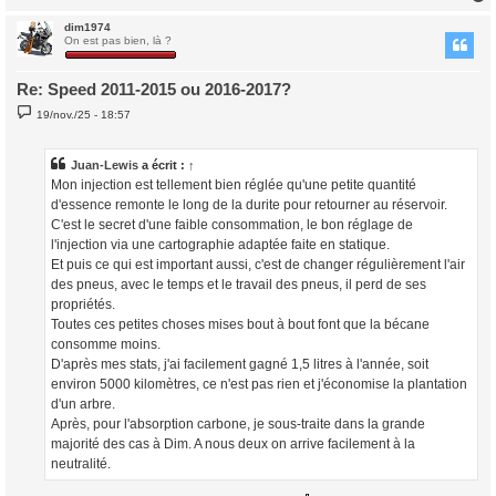
dim1974
t
On est pas bien, là ?
Re: Speed 2011-2015 ou 2016-2017?
M
19/nov./25 - 18:57
e
s
s
a
Juan-Lewis
a écrit :
↑
g
Mon injection est tellement bien réglée qu'une petite quantité
e
d'essence remonte le long de la durite pour retourner au réservoir.
C'est le secret d'une faible consommation, le bon réglage de
l'injection via une cartographie adaptée faite en statique.
Et puis ce qui est important aussi, c'est de changer régulièrement l'air
des pneus, avec le temps et le travail des pneus, il perd de ses
propriétés.
Toutes ces petites choses mises bout à bout font que la bécane
consomme moins.
D'après mes stats, j'ai facilement gagné 1,5 litres à l'année, soit
environ 5000 kilomètres, ce n'est pas rien et j'économise la plantation
d'un arbre.
Après, pour l'absorption carbone, je sous-traite dans la grande
majorité des cas à Dim. A nous deux on arrive facilement à la
neutralité.