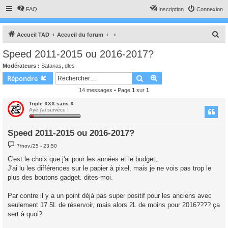
FAQ
Inscription
Connexion
R
Accueil TAD
Accueil du forum
e
Speed 2011-2015 ou 2016-2017?
c
Modérateurs :
Satanas
,
dles
h
Rechercher
Recherche avancée
Répondre
e
14 messages • Page
1
sur
1
r
Triple XXX sans X
c
Ayé j'ai survécu !
h
Speed 2011-2015 ou 2016-2017?
e
M
r
7/nov./25 - 23:50
e
s
C'est le choix que j'ai pour les années et le budget,
s
J'ai lu les différences sur le papier à pixel, mais je ne vois pas trop le
a
g
plus des boutons gadget. dites-moi.
e
Par contre il y a un point déjà pas super positif pour les anciens avec
seulement 17.5L de réservoir, mais alors 2L de moins pour 2016???? ça
sert à quoi?