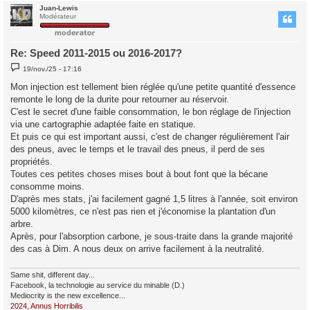
Juan-Lewis
t
Modérateur
Re: Speed 2011-2015 ou 2016-2017?
M
19/nov./25 - 17:16
e
s
Mon injection est tellement bien réglée qu'une petite quantité d'essence
s
remonte le long de la durite pour retourner au réservoir.
a
g
C'est le secret d'une faible consommation, le bon réglage de l'injection
e
via une cartographie adaptée faite en statique.
Et puis ce qui est important aussi, c'est de changer régulièrement l'air
des pneus, avec le temps et le travail des pneus, il perd de ses
propriétés.
Toutes ces petites choses mises bout à bout font que la bécane
consomme moins.
D'après mes stats, j'ai facilement gagné 1,5 litres à l'année, soit environ
5000 kilomètres, ce n'est pas rien et j'économise la plantation d'un
arbre.
Après, pour l'absorption carbone, je sous-traite dans la grande majorité
des cas à Dim. A nous deux on arrive facilement à la neutralité.
Same shit, different day...
Facebook, la technologie au service du minable (D.)
Mediocrity is the new excellence...
2024, Annus Horribilis