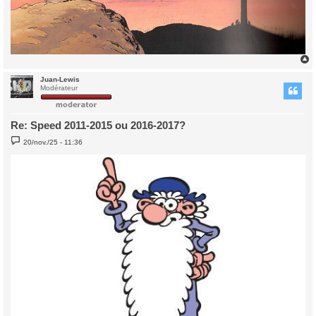
Juan-Lewis
t
Modérateur
Re: Speed 2011-2015 ou 2016-2017?
M
20/nov./25 - 11:36
e
s
s
a
g
e