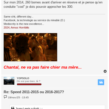
s
Sur mon 2014, 260 bornes avant d'arriver en réserve et je pense qu’en
s
conduite "cool" je dois pouvoir approcher les 300.
a
g
e
Same shit, different day...
Facebook, la technologie au service du minable (D.)
Mediocrity is the new excellence...
2024, Annus Horribilis
Chantal, ne va pas faire chier ma mère...
YOPSOLO
t
On est pas bien, là ?
Re: Speed 2011-2015 ou 2016-2017?
M
19/nov./25 - 13:45
e
s
s
a
Juan-Lewis
a écrit :
↑