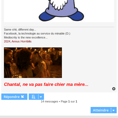
Same shit, different day...
Facebook, la technologie au service du minable (D.)
Mediocrity is the new excellence...
2024, Annus Horribilis
Chantal, ne va pas faire chier ma mère...
Répondre
t
14 messages • Page
1
sur
1
Atteindre