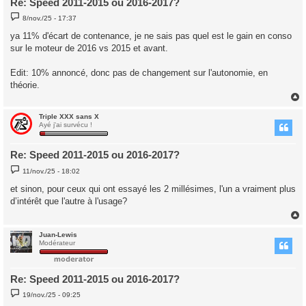
Re: Speed 2011-2015 ou 2016-2017?
M
8/nov./25 - 17:37
e
s
ya 11% d'écart de contenance, je ne sais pas quel est le gain en conso
s
sur le moteur de 2016 vs 2015 et avant.
a
g
e
Edit: 10% annoncé, donc pas de changement sur l'autonomie, en
théorie.
Triple XXX sans X
t
Ayé j'ai survécu !
Re: Speed 2011-2015 ou 2016-2017?
M
11/nov./25 - 18:02
e
s
et sinon, pour ceux qui ont essayé les 2 millésimes, l'un a vraiment plus
s
d’intérêt que l'autre à l'usage?
a
g
e
Juan-Lewis
t
Modérateur
Re: Speed 2011-2015 ou 2016-2017?
M
19/nov./25 - 09:25
e