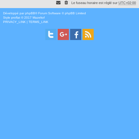
Le fuseau horaire est réglé sur
UTC+02:00
Développé par
phpBB
® Forum Software © phpBB Limited
Style
proflat
© 2017
Mazeltof
PRIVACY_LINK
|
TERMS_LINK