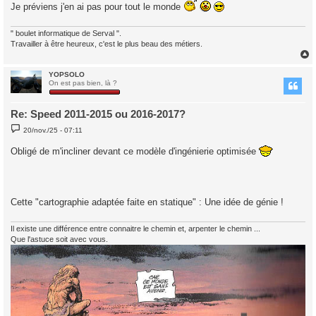
Je préviens j'en ai pas pour tout le monde
" boulet informatique de Serval ".
Travailler à être heureux, c'est le plus beau des métiers.
YOPSOLO
t
On est pas bien, là ?
Re: Speed 2011-2015 ou 2016-2017?
M
20/nov./25 - 07:11
e
s
Obligé de m'incliner devant ce modèle d'ingénierie optimisée
s
a
g
e
Cette "cartographie adaptée faite en statique" : Une idée de génie !
Il existe une différence entre connaitre le chemin et, arpenter le chemin ...
Que l'astuce soit avec vous.