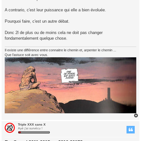
g
e
A contrario, c'est leur puissance qui elle a bien évoluée.
Pourquoi faire, c'est un autre débat.
Donc 2l de plus ou de moins cela ne doit pas changer
fondamentalement quelque chose.
Il existe une différence entre connaitre le chemin et, arpenter le chemin ...
Que l'astuce soit avec vous.
Triple XXX sans X
t
Ayé j'ai survécu !