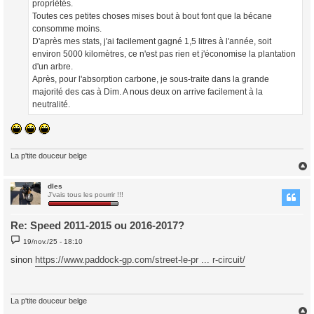
propriétés.
Toutes ces petites choses mises bout à bout font que la bécane
consomme moins.
D'après mes stats, j'ai facilement gagné 1,5 litres à l'année, soit
environ 5000 kilomètres, ce n'est pas rien et j'économise la plantation
d'un arbre.
Après, pour l'absorption carbone, je sous-traite dans la grande
majorité des cas à Dim. A nous deux on arrive facilement à la
neutralité.
La p'tite douceur belge
dles
t
J'vais tous les pourrir !!!
Re: Speed 2011-2015 ou 2016-2017?
M
19/nov./25 - 18:10
e
s
sinon
https://www.paddock-gp.com/street-le-pr ... r-circuit/
s
a
g
e
La p'tite douceur belge