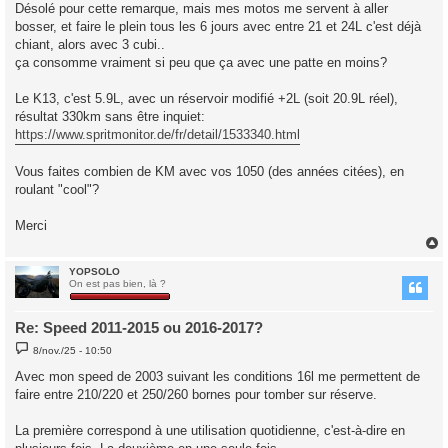
Désolé pour cette remarque, mais mes motos me servent à aller
bosser, et faire le plein tous les 6 jours avec entre 21 et 24L c'est déjà
chiant, alors avec 3 cubi..
ça consomme vraiment si peu que ça avec une patte en moins?
Le K13, c'est 5.9L, avec un réservoir modifié +2L (soit 20.9L réel),
résultat 330km sans être inquiet:
https://www.spritmonitor.de/fr/detail/1533340.html
Vous faites combien de KM avec vos 1050 (des années citées), en
roulant "cool"?
Merci
YOPSOLO
t
On est pas bien, là ?
Re: Speed 2011-2015 ou 2016-2017?
M
8/nov./25 - 10:50
e
s
Avec mon speed de 2003 suivant les conditions 16l me permettent de
s
faire entre 210/220 et 250/260 bornes pour tomber sur réserve.
a
g
e
La première correspond à une utilisation quotidienne, c'est-à-dire en