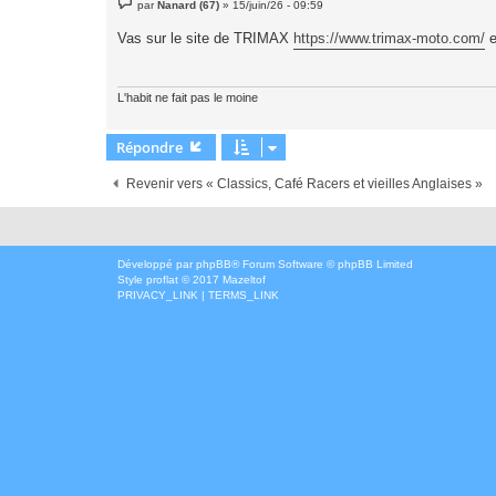
par
Nanard (67)
»
15/juin/26 - 09:59
e
s
Vas sur le site de TRIMAX
https://www.trimax-moto.com/
e
s
a
g
e
L'habit ne fait pas le moine
Répondre
Revenir vers « Classics, Café Racers et vieilles Anglaises »
Développé par
phpBB
® Forum Software © phpBB Limited
Style
proflat
© 2017
Mazeltof
PRIVACY_LINK
|
TERMS_LINK