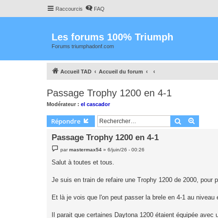
Raccourcis
FAQ
Les forums 100% Triumph
Forums triumphadonf.com
Accueil TAD
Accueil du forum
Passage Trophy 1200 en 4-1
Modérateur :
el cascador
Rechercher
Recher
Répondre
Passage Trophy 1200 en 4-1
M
par
mastermax54
»
6/juin/26 - 00:26
e
s
Salut à toutes et tous.
s
a
g
Je suis en train de refaire une Trophy 1200 de 2000, pour pa
e
Et là je vois que l'on peut passer la brele en 4-1 au nivea
Il parait que certaines Daytona 1200 étaient équipée avec 