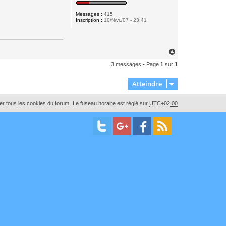
e
r
S
Messages :
415
k
Inscription :
10/févr./07 - 23:41
i
p
p
y
H
a
3 messages • Page
1
sur
1
u
t
Atteindre
r tous les cookies du forum
Le fuseau horaire est réglé sur
UTC+02:00