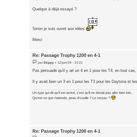
Quelqun à déjà essayé ?
Sinon je suis ouvet aux idées
Merci
Re: Passage Trophy 1200 en 4-1
M
par
Skippy
»
12/juin/26 - 15:22
e
s
Pas persuadé qu'il y ait un 4 en 1 pour les T4, en tout cas
s
a
g
Il y avait bien un 3 en 1 pour les T3 pour les Daytona et le
e
Un type qui dit qu'il est arrivé, c'est qu'il ne devait pas aller bien loin...
Qu'est-ce que t'attends, peau d'couille ? Le ressac ?
Re: Passage Trophy 1200 en 4-1
M