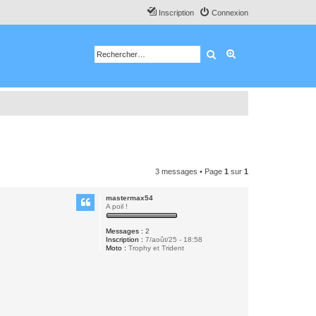
Inscription
Connexion
Rechercher
Recherche avancé
3 messages • Page
1
sur
1
mastermax54
A poil !
Messages :
2
Inscription :
7/août/25 - 18:58
Moto :
Trophy et Trident