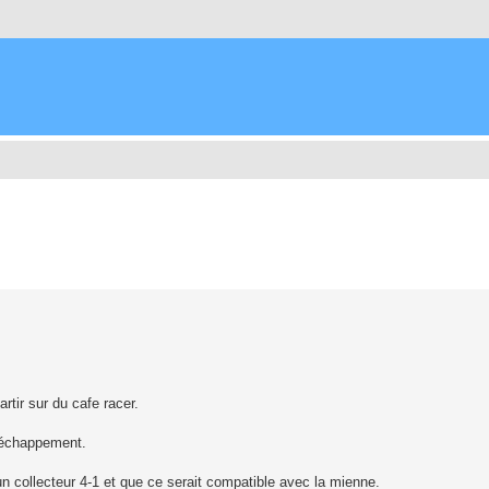
che avancée
rtir sur du cafe racer.
u échappement.
un collecteur 4-1 et que ce serait compatible avec la mienne.