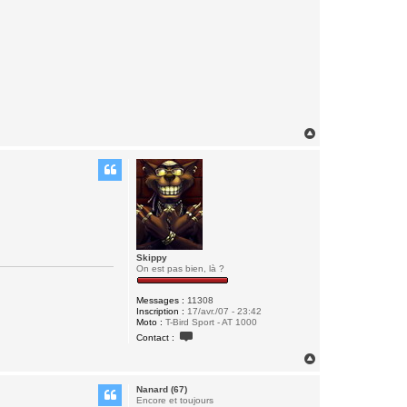
H
a
u
t
Skippy
On est pas bien, là ?
Messages :
11308
Inscription :
17/avr./07 - 23:42
Moto :
T-Bird Sport - AT 1000
C
Contact :
o
n
H
t
a
a
u
c
Nanard (67)
t
t
Encore et toujours