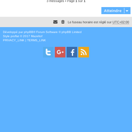
3 messages • Page
1
sur
1
Atteindre
Le fuseau horaire est réglé sur
UTC+02:00
Développé par
phpBB
® Forum Software © phpBB Limited
Style
proflat
© 2017
Mazeltof
PRIVACY_LINK
|
TERMS_LINK