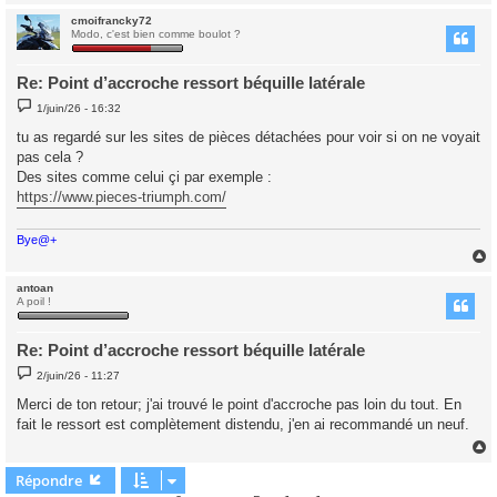
cmoifrancky72
t
Modo, c'est bien comme boulot ?
Re: Point d’accroche ressort béquille latérale
M
1/juin/26 - 16:32
e
s
tu as regardé sur les sites de pièces détachées pour voir si on ne voyait
s
pas cela ?
a
g
Des sites comme celui çi par exemple :
e
https://www.pieces-triumph.com/
Bye@+
antoan
t
A poil !
Re: Point d’accroche ressort béquille latérale
M
2/juin/26 - 11:27
e
s
Merci de ton retour; j'ai trouvé le point d'accroche pas loin du tout. En
s
fait le ressort est complètement distendu, j'en ai recommandé un neuf.
a
g
e
Répondre
t