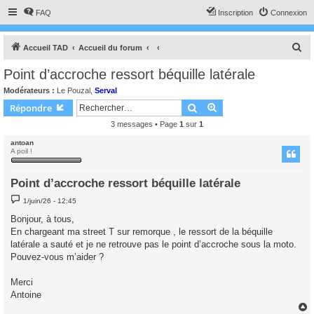
FAQ
Inscription
Connexion
R
Accueil TAD
Accueil du forum
e
Point d’accroche ressort béquille latérale
c
Modérateurs :
Le Pouzal
,
Serval
h
Rechercher
Recherche avancée
Répondre
e
3 messages • Page
1
sur
1
r
antoan
c
A poil !
h
Point d’accroche ressort béquille latérale
e
M
r
1/juin/26 - 12:45
e
s
Bonjour, à tous,
s
En chargeant ma street T sur remorque , le ressort de la béquille
a
g
latérale a sauté et je ne retrouve pas le point d’accroche sous la moto.
e
Pouvez-vous m’aider ?
Merci
Antoine