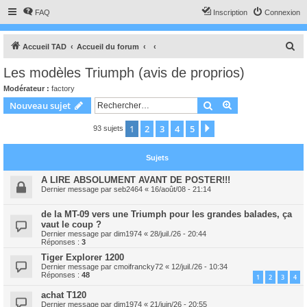
FAQ
Inscription
Connexion
R
Accueil TAD
Accueil du forum
e
Les modèles Triumph (avis de proprios)
c
Modérateur :
factory
h
Rechercher
Recherche avanc
Nouveau sujet
e
1
2
3
4
5
Suivant
93 sujets
r
c
Sujets
h
e
A LIRE ABSOLUMENT AVANT DE POSTER!!!
Dernier message par
seb2464
«
16/août/08 - 21:14
r
de la MT-09 vers une Triumph pour les grandes balades, ça
vaut le coup ?
Dernier message par
dim1974
«
28/juil./26 - 20:44
Réponses :
3
Tiger Explorer 1200
Dernier message par
cmoifrancky72
«
12/juil./26 - 10:34
Réponses :
48
1
2
3
4
achat T120
Dernier message par
dim1974
«
21/juin/26 - 20:55