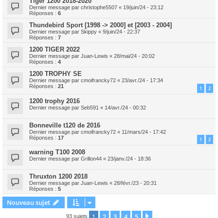
Tiger 1200 2018-2020
Dernier message par
christophe5507
«
19/juin/24 - 23:12
Réponses :
6
Thundebird Sport [1998 -> 2000] et [2003 - 2004]
Dernier message par
Skippy
«
9/juin/24 - 22:37
Réponses :
7
1200 TIGER 2022
Dernier message par
Juan-Lewis
«
28/mai/24 - 20:02
Réponses :
4
1200 TROPHY SE
Dernier message par
cmoifrancky72
«
23/avr./24 - 17:34
Réponses :
21
1
2
1200 trophy 2016
Dernier message par
Seb591
«
14/avr./24 - 00:32
Bonneville t120 de 2016
Dernier message par
cmoifrancky72
«
11/mars/24 - 17:42
Réponses :
17
1
2
warning T100 2008
Dernier message par
Grillon44
«
23/janv./24 - 18:36
Thruxton 1200 2018
Dernier message par
Juan-Lewis
«
28/févr./23 - 20:31
Réponses :
5
Nouveau sujet
1
2
3
4
5
Suivant
93 sujets