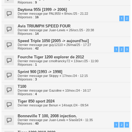
Réponses :
9
Daytona 955i [1999 -> 2006]
Dernier message par
PAL955I
«
8/nov./25 - 21:22
Réponses :
16
1
2
Avis TRIUMPH SPEED FOUR
Dernier message par
Juan-Lewis
«
26/oct./25 - 20:38
Réponses :
14
Speed Triple 1050 [2005 -> aujourd'hui]
Dernier message par
guy12110
«
26/mai/25 - 17:27
Réponses :
42
1
2
3
Fourche Tiger 1200 explorer de 2012
Dernier message par
cmoifrancky72
«
13/avr./25 - 11:00
Réponses :
1
Sprint 900 [1993 -> 1998]
Dernier message par
Skippy
«
17/nov./24 - 12:15
Réponses :
3
T100
Dernier message par
Gazoline
«
10/nov./24 - 16:17
Réponses :
4
Tiger 850 sport 2024
Dernier message par
Benun
«
14/sept./24 - 09:54
Bonneville T 100, 2008 injection.
Dernier message par
Juan-Lewis
«
5/août/24 - 11:35
Réponses :
40
1
2
3