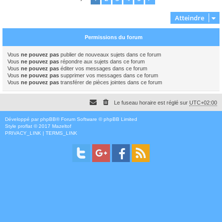
Atteindre
Permissions du forum
Vous
ne pouvez pas
publier de nouveaux sujets dans ce forum
Vous
ne pouvez pas
répondre aux sujets dans ce forum
Vous
ne pouvez pas
éditer vos messages dans ce forum
Vous
ne pouvez pas
supprimer vos messages dans ce forum
Vous
ne pouvez pas
transférer de pièces jointes dans ce forum
Le fuseau horaire est réglé sur
UTC+02:00
Développé par
phpBB
® Forum Software © phpBB Limited
Style
proflat
© 2017
Mazeltof
PRIVACY_LINK
|
TERMS_LINK