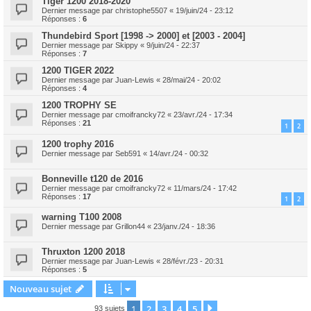
Tiger 1200 2018-2020
Dernier message par
christophe5507
«
19/juin/24 - 23:12
Réponses :
6
Thundebird Sport [1998 -> 2000] et [2003 - 2004]
Dernier message par
Skippy
«
9/juin/24 - 22:37
Réponses :
7
1200 TIGER 2022
Dernier message par
Juan-Lewis
«
28/mai/24 - 20:02
Réponses :
4
1200 TROPHY SE
Dernier message par
cmoifrancky72
«
23/avr./24 - 17:34
Réponses :
21
1
2
1200 trophy 2016
Dernier message par
Seb591
«
14/avr./24 - 00:32
Bonneville t120 de 2016
Dernier message par
cmoifrancky72
«
11/mars/24 - 17:42
Réponses :
17
1
2
warning T100 2008
Dernier message par
Grillon44
«
23/janv./24 - 18:36
Thruxton 1200 2018
Dernier message par
Juan-Lewis
«
28/févr./23 - 20:31
Réponses :
5
Nouveau sujet
1
2
3
4
5
Suivant
93 sujets