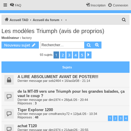
FAQ
Inscription
Connexion
R
Accueil TAD
Accueil du forum
e
Les modèles Triumph (avis de proprios)
c
Modérateur :
factory
h
Rechercher
Recherche avanc
Nouveau sujet
e
1
2
3
4
5
Suivant
93 sujets
r
c
Sujets
h
e
A LIRE ABSOLUMENT AVANT DE POSTER!!!
Dernier message par
seb2464
«
16/août/08 - 21:14
r
de la MT-09 vers une Triumph pour les grandes balades, ça
vaut le coup ?
Dernier message par
dim1974
«
28/juil./26 - 20:44
Réponses :
3
Tiger Explorer 1200
Dernier message par
cmoifrancky72
«
12/juil./26 - 10:34
Réponses :
48
1
2
3
4
achat T120
Dernier message par
dim1974
«
21/juin/26 - 20:55