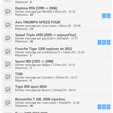
Réponses :
9
Daytona 955i [1999 -> 2006]
Dernier message par
PAL955I
«
8/nov./25 - 21:22
Réponses :
16
1
2
Avis TRIUMPH SPEED FOUR
Dernier message par
Juan-Lewis
«
26/oct./25 - 20:38
Réponses :
14
Speed Triple 1050 [2005 -> aujourd'hui]
Dernier message par
guy12110
«
26/mai/25 - 17:27
Réponses :
42
1
2
3
Fourche Tiger 1200 explorer de 2012
Dernier message par
cmoifrancky72
«
13/avr./25 - 11:00
Réponses :
1
Sprint 900 [1993 -> 1998]
Dernier message par
Skippy
«
17/nov./24 - 12:15
Réponses :
3
T100
Dernier message par
Gazoline
«
10/nov./24 - 16:17
Réponses :
4
Tiger 850 sport 2024
Dernier message par
Benun
«
14/sept./24 - 09:54
Bonneville T 100, 2008 injection.
Dernier message par
Juan-Lewis
«
5/août/24 - 11:35
Réponses :
40
1
2
3