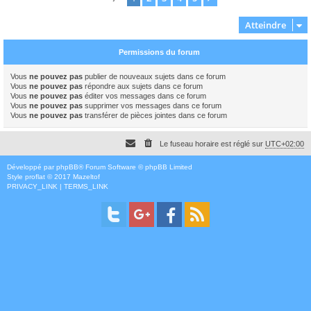
Atteindre
Permissions du forum
Vous
ne pouvez pas
publier de nouveaux sujets dans ce forum
Vous
ne pouvez pas
répondre aux sujets dans ce forum
Vous
ne pouvez pas
éditer vos messages dans ce forum
Vous
ne pouvez pas
supprimer vos messages dans ce forum
Vous
ne pouvez pas
transférer de pièces jointes dans ce forum
Le fuseau horaire est réglé sur
UTC+02:00
Développé par
phpBB
® Forum Software © phpBB Limited
Style
proflat
© 2017
Mazeltof
PRIVACY_LINK
|
TERMS_LINK