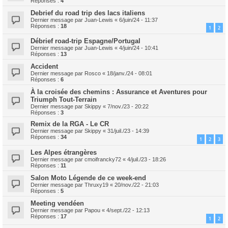
Réponses :
4
Debrief du road trip des lacs italiens
Dernier message par
Juan-Lewis
«
6/juin/24 - 11:37
Réponses :
18
1
2
Débrief road-trip Espagne/Portugal
Dernier message par
Juan-Lewis
«
4/juin/24 - 10:41
Réponses :
13
Accident
Dernier message par
Rosco
«
18/janv./24 - 08:01
Réponses :
6
À la croisée des chemins : Assurance et Aventures pour
Triumph Tout-Terrain
Dernier message par
Skippy
«
7/nov./23 - 20:22
Réponses :
3
Remix de la RGA - Le CR
Dernier message par
Skippy
«
31/juil./23 - 14:39
Réponses :
34
1
2
3
Les Alpes étrangères
Dernier message par
cmoifrancky72
«
4/juil./23 - 18:26
Réponses :
11
Salon Moto Légende de ce week-end
Dernier message par
Thruxy19
«
20/nov./22 - 21:03
Réponses :
5
Meeting vendéen
Dernier message par
Papou
«
4/sept./22 - 12:13
Réponses :
17
1
2