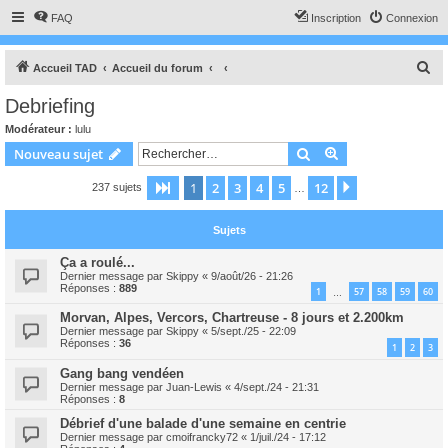
FAQ
Inscription
Connexion
R
Accueil TAD
Accueil du forum
e
Debriefing
c
Modérateur :
lulu
h
Rechercher
Recherche avanc
Nouveau sujet
e
1
2
3
4
5
12
Page
1
sur
12
Suivant
237 sujets
r
…
c
Sujets
h
e
Ça a roulé...
Dernier message par
Skippy
«
9/août/26 - 21:26
r
Réponses :
889
1
57
58
59
60
…
Morvan, Alpes, Vercors, Chartreuse - 8 jours et 2.200km
Dernier message par
Skippy
«
5/sept./25 - 22:09
Réponses :
36
1
2
3
Gang bang vendéen
Dernier message par
Juan-Lewis
«
4/sept./24 - 21:31
Réponses :
8
Débrief d'une balade d'une semaine en centrie
Dernier message par
cmoifrancky72
«
1/juil./24 - 17:12