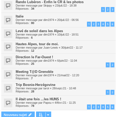
Rando Lubéron - Enfin le CR & les photos
Dernier message par
Skippy
«
23/juil./22 - 18:38
Réponses :
34
1
2
3
Italie
Dernier message par
dim1974
«
20/juil./22 - 06:56
Réponses :
80
1
2
3
4
5
6
Levé de soleil dans les Alpes
Dernier message par
dim1974
«
10/juil./22 - 18:51
Réponses :
6
Hautes Alpes, tour de moi.
Dernier message par
Juan-Lewis
«
30/juin/22 - 11:17
Réponses :
12
Direction le Far-Ouest !
Dernier message par
dim1974
«
6/juin/22 - 11:04
Réponses :
25
1
2
Meeting T@D Grenoble
Dernier message par
dim1974
«
21/mai/22 - 12:20
Réponses :
7
Trip Bosnie-Herzégovine
Dernier message par
tarot
«
28/sept./21 - 10:48
Réponses :
28
1
2
Il était une fois ...les HUNS !
Dernier message par
Papou
«
4/févr./21 - 11:25
Réponses :
78
1
2
3
4
5
6
Nouveau sujet