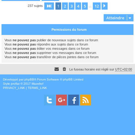
1
2
3
4
5
12
Page
1
sur
12
Suivant
237 sujets
…
Atteindre
Permissions du forum
Vous
ne pouvez pas
publier de nouveaux sujets dans ce forum
Vous
ne pouvez pas
répondre aux sujets dans ce forum
Vous
ne pouvez pas
éditer vos messages dans ce forum
Vous
ne pouvez pas
supprimer vos messages dans ce forum
Vous
ne pouvez pas
transférer de pièces jointes dans ce forum
Le fuseau horaire est réglé sur
UTC+02:00
Développé par
phpBB
® Forum Software © phpBB Limited
Style
proflat
© 2017
Mazeltof
PRIVACY_LINK
|
TERMS_LINK