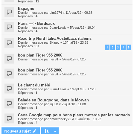
Réponses :
12
Espagne
Dernier message par
dim1974
«
11/sept./19 - 09:38
Réponses :
4
Paris ==> Bordeaux
Dernier message par
Juan-Lewis
«
5/sept./19 - 19:04
Réponses :
4
Road trip Nord Italie/Aoste/Lacs italiens
Dernier message par
Skippy
«
13/mai/19 - 23:25
Réponses :
67
1
2
3
4
5
bon plan Tiger 955 2006
Dernier message par
herST
«
5/mai/19 - 07:25
bon plan Tiger 955 2006
Dernier message par
herST
«
5/mai/19 - 07:25
Le chant du mélé
Dernier message par
Juan-Lewis
«
1/sept./18 - 17:28
Réponses :
1
Balade en Bourgogne, dans le Morvan
Dernier message par
juju38
«
22/juil./18 - 11:08
Réponses :
1
Carte Google map pour bons plans motards par les motards
Dernier message par
cmoifrancky72
«
19/août/16 - 10:22
Réponses :
4
Nouveau sujet