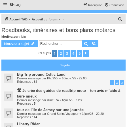
FAQ
Inscription
Connexion
R
Accueil TAD
Accueil du forum
e
Roadbooks, itinéraires et bons plans motards
c
Modérateur :
lulu
h
Rechercher
Recherche avanc
Nouveau sujet
e
1
2
3
4
5
Suivant
89 sujets
r
c
Sujets
h
e
Big Trip around Celtic Land
Dernier message par
PAL955I
«
10/nov./25 - 22:00
r
Réponses :
34
1
2
3
🛣️ Je crée des guides de roadtrip moto – ton avis m’aide à
faire mieux
Dernier message par
dim1974
«
6/juil./25 - 11:39
Réponses :
5
tour de l'ile de Jersey sur une journée
Dernier message par
Grand Sprint Voyageur
«
1/juin/25 - 22:20
Réponses :
14
Liberty Rider