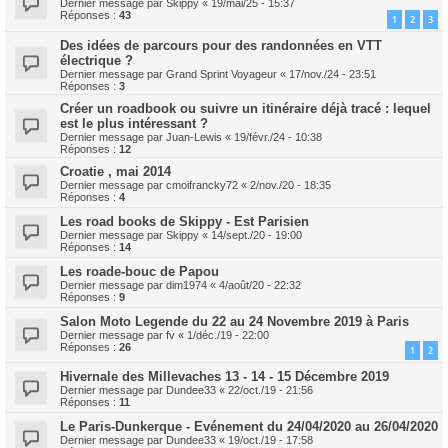
Dernier message par
Skippy
«
19/mai/25 - 15:37
Réponses :
43
1
2
3
Des idées de parcours pour des randonnées en VTT
électrique ?
Dernier message par
Grand Sprint Voyageur
«
17/nov./24 - 23:51
Réponses :
3
Créer un roadbook ou suivre un itinéraire déjà tracé : lequel
est le plus intéressant ?
Dernier message par
Juan-Lewis
«
19/févr./24 - 10:38
Réponses :
12
Croatie , mai 2014
Dernier message par
cmoifrancky72
«
2/nov./20 - 18:35
Réponses :
4
Les road books de Skippy - Est Parisien
Dernier message par
Skippy
«
14/sept./20 - 19:00
Réponses :
14
Les roade-bouc de Papou
Dernier message par
dim1974
«
4/août/20 - 22:32
Réponses :
9
Salon Moto Legende du 22 au 24 Novembre 2019 à Paris
Dernier message par
fv
«
1/déc./19 - 22:00
Réponses :
26
1
2
Hivernale des Millevaches 13 - 14 - 15 Décembre 2019
Dernier message par
Dundee33
«
22/oct./19 - 21:56
Réponses :
11
Le Paris-Dunkerque - Evénement du 24/04/2020 au 26/04/2020
Dernier message par
Dundee33
«
19/oct./19 - 17:58