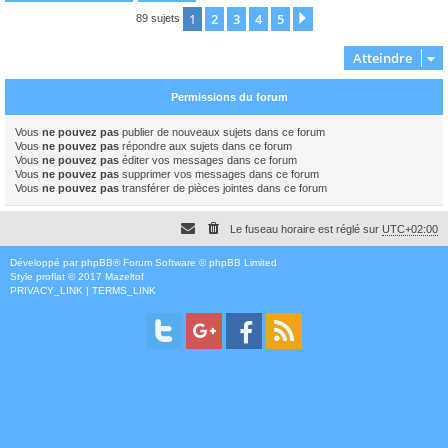
1
2
3
4
5
Suivant
89 sujets
Atteindre
Permissions du forum
Vous
ne pouvez pas
publier de nouveaux sujets dans ce forum
Vous
ne pouvez pas
répondre aux sujets dans ce forum
Vous
ne pouvez pas
éditer vos messages dans ce forum
Vous
ne pouvez pas
supprimer vos messages dans ce forum
Vous
ne pouvez pas
transférer de pièces jointes dans ce forum
Le fuseau horaire est réglé sur
UTC+02:00
Développé par
phpBB
® Forum Software © phpBB Limited
Style
proflat
© 2017
Mazeltof
PRIVACY_LINK
|
TERMS_LINK