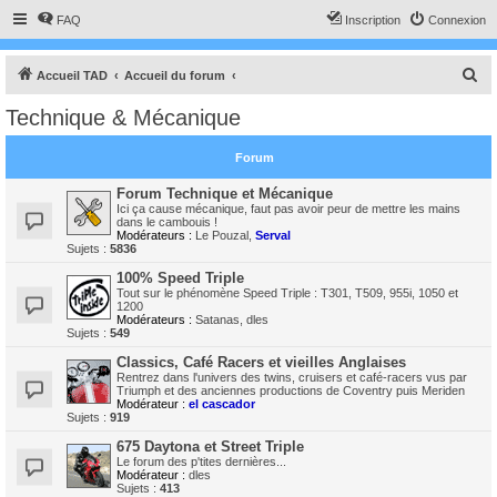
FAQ
Inscription
Connexion
R
Accueil TAD
Accueil du forum
e
Technique & Mécanique
c
h
Forum
e
Forum Technique et Mécanique
r
Ici ça cause mécanique, faut pas avoir peur de mettre les mains
dans le cambouis !
c
Modérateurs :
Le Pouzal
,
Serval
Sujets :
5836
h
100% Speed Triple
e
Tout sur le phénomène Speed Triple : T301, T509, 955i, 1050 et
1200
r
Modérateurs :
Satanas
,
dles
Sujets :
549
Classics, Café Racers et vieilles Anglaises
Rentrez dans l'univers des twins, cruisers et café-racers vus par
Triumph et des anciennes productions de Coventry puis Meriden
Modérateur :
el cascador
Sujets :
919
675 Daytona et Street Triple
Le forum des p'tites dernières...
Modérateur :
dles
Sujets :
413