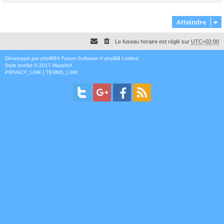
Atteindre
Le fuseau horaire est réglé sur
UTC+02:00
Développé par
phpBB
® Forum Software © phpBB Limited
Style
proflat
© 2017
Mazeltof
PRIVACY_LINK
|
TERMS_LINK