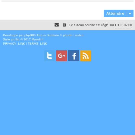
Atteindre
Le fuseau horaire est réglé sur
UTC+02:00
Développé par
phpBB
® Forum Software © phpBB Limited
Style
proflat
© 2017
Mazeltof
PRIVACY_LINK
|
TERMS_LINK