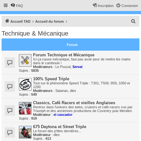
FAQ
Inscription
Connexion
R
Accueil TAD
Accueil du forum
e
Technique & Mécanique
c
h
Forum
e
Forum Technique et Mécanique
r
Ici ça cause mécanique, faut pas avoir peur de mettre les mains
dans le cambouis !
c
Modérateurs :
Le Pouzal
,
Serval
Sujets :
5835
h
100% Speed Triple
e
Tout sur le phénomène Speed Triple : T301, T509, 955i, 1050 et
1200
r
Modérateurs :
Satanas
,
dles
Sujets :
549
Classics, Café Racers et vieilles Anglaises
Rentrez dans l'univers des twins, cruisers et café-racers vus par
Triumph et des anciennes productions de Coventry puis Meriden
Modérateur :
el cascador
Sujets :
919
675 Daytona et Street Triple
Le forum des p'tites dernières...
Modérateur :
dles
Sujets :
413