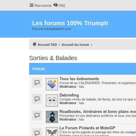
Raccourcis
FAQ
Les forums 100% Triumph
Forums triumphadonf.com
Accueil TAD
Accueil du forum
Sorties & Balades
FORUM
Tous les événements
Forum lié au CALENDRIER. Présentez et organisez 
Modérateur :
lulu
Debriefing
Compte-rendu de balade, de fiesta, de tout ce que v
Modérateur :
lulu
Roadbooks, itinéraires et bons plans mo
Présentez ici vos itinéraires préférés et tous vos bo
Modérateur :
lulu
Le Forum Pistards et MotoGP
C'est ici qu'on papote et partage les infos du roulage 
Païlotes c'est ici que ça se passe...