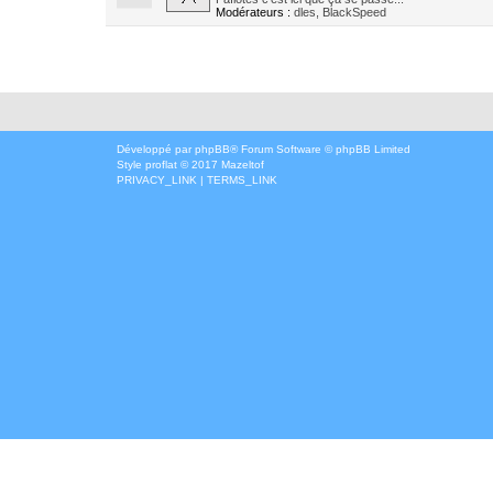
Modérateurs :
dles
,
BlackSpeed
Développé par
phpBB
® Forum Software © phpBB Limited
Style
proflat
© 2017
Mazeltof
PRIVACY_LINK
|
TERMS_LINK