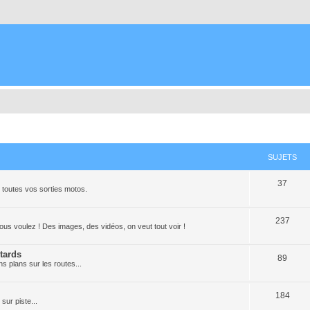
SUJETS
37
toutes vos sorties motos.
237
ous voulez ! Des images, des vidéos, on veut tout voir !
tards
89
ns plans sur les routes...
184
sur piste...