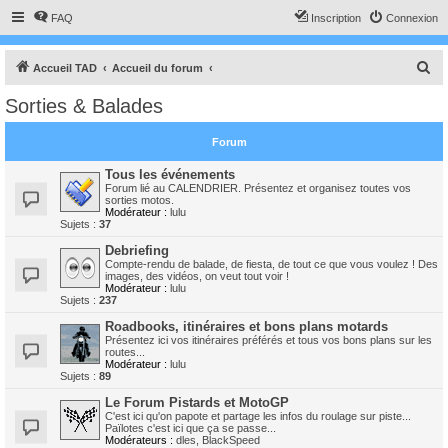
FAQ
Inscription
Connexion
R
Accueil TAD
Accueil du forum
e
Sorties & Balades
c
h
Forum
e
Tous les événements
r
Forum lié au CALENDRIER. Présentez et organisez toutes vos
sorties motos.
c
Modérateur :
lulu
Sujets :
37
h
Debriefing
e
Compte-rendu de balade, de fiesta, de tout ce que vous voulez ! Des
images, des vidéos, on veut tout voir !
r
Modérateur :
lulu
Sujets :
237
Roadbooks, itinéraires et bons plans motards
Présentez ici vos itinéraires préférés et tous vos bons plans sur les
routes...
Modérateur :
lulu
Sujets :
89
Le Forum Pistards et MotoGP
C'est ici qu'on papote et partage les infos du roulage sur piste...
Païlotes c'est ici que ça se passe...
Modérateurs :
dles
,
BlackSpeed