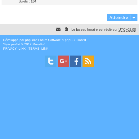
Sujets :
184
Atteindre
Le fuseau horaire est réglé sur
UTC+02:00
Développé par
phpBB
® Forum Software © phpBB Limited
Style
proflat
© 2017
Mazeltof
PRIVACY_LINK
|
TERMS_LINK