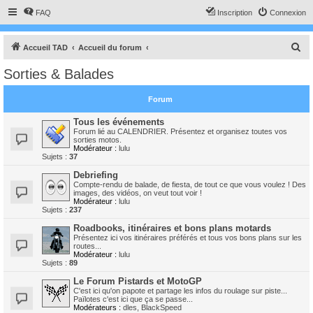
FAQ
Inscription
Connexion
R
Accueil TAD
Accueil du forum
e
Sorties & Balades
c
h
Forum
e
Tous les événements
r
Forum lié au CALENDRIER. Présentez et organisez toutes vos
sorties motos.
c
Modérateur :
lulu
Sujets :
37
h
Debriefing
e
Compte-rendu de balade, de fiesta, de tout ce que vous voulez ! Des
images, des vidéos, on veut tout voir !
r
Modérateur :
lulu
Sujets :
237
Roadbooks, itinéraires et bons plans motards
Présentez ici vos itinéraires préférés et tous vos bons plans sur les
routes...
Modérateur :
lulu
Sujets :
89
Le Forum Pistards et MotoGP
C'est ici qu'on papote et partage les infos du roulage sur piste...
Païlotes c'est ici que ça se passe...
Modérateurs :
dles
,
BlackSpeed