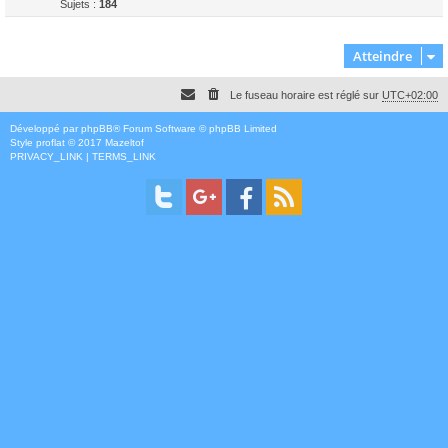
Sujets :
184
Atteindre
Le fuseau horaire est réglé sur
UTC+02:00
Développé par
phpBB
® Forum Software © phpBB Limited
Style
proflat
© 2017
Mazeltof
PRIVACY_LINK
|
TERMS_LINK