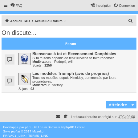
FAQ
Inscription
Connexion
R
Accueil TAD
Accueil du forum
e
On discute...
c
h
Forum
e
Bienvenue à toi et Recensement Donphistes
r
Si tu te sens capable de tenir ici viens te faire recenser...
Modérateurs :
Pudépié
,
will
c
Sujets :
1256
h
Les modèles Triumph (avis de proprios)
Tous les modèles depuis Hinckley, commentés par leurs
e
propriétaires.
Modérateur :
factory
r
Sujets :
93
Atteindre
Le fuseau horaire est réglé sur
UTC+02:00
Développé par
phpBB
® Forum Software © phpBB Limited
Style
proflat
© 2017
Mazeltof
PRIVACY_LINK
|
TERMS_LINK