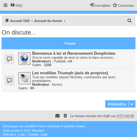
FAQ
Inscription
Connexion
R
Accueil TAD
Accueil du forum
e
On discute...
c
h
Forum
e
Bienvenue à toi et Recensement Donphistes
r
Si tu te sens capable de tenir ici viens te faire recenser...
Modérateurs :
Pudépié
,
will
c
Sujets :
1256
h
Les modèles Triumph (avis de proprios)
Tous les modèles depuis Hinckley, commentés par leurs
e
propriétaires.
Modérateur :
factory
r
Sujets :
93
Atteindre
Le fuseau horaire est réglé sur
UTC+02:00
Développé par
phpBB
® Forum Software © phpBB Limited
Style
proflat
© 2017
Mazeltof
PRIVACY_LINK
|
TERMS_LINK