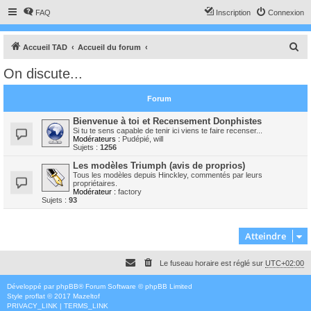
FAQ
Inscription
Connexion
R
Accueil TAD
Accueil du forum
e
On discute...
c
h
Forum
e
Bienvenue à toi et Recensement Donphistes
r
Si tu te sens capable de tenir ici viens te faire recenser...
Modérateurs :
Pudépié
,
will
c
Sujets :
1256
h
Les modèles Triumph (avis de proprios)
Tous les modèles depuis Hinckley, commentés par leurs
e
propriétaires.
Modérateur :
factory
r
Sujets :
93
Atteindre
Le fuseau horaire est réglé sur
UTC+02:00
Développé par
phpBB
® Forum Software © phpBB Limited
Style
proflat
© 2017
Mazeltof
PRIVACY_LINK
|
TERMS_LINK