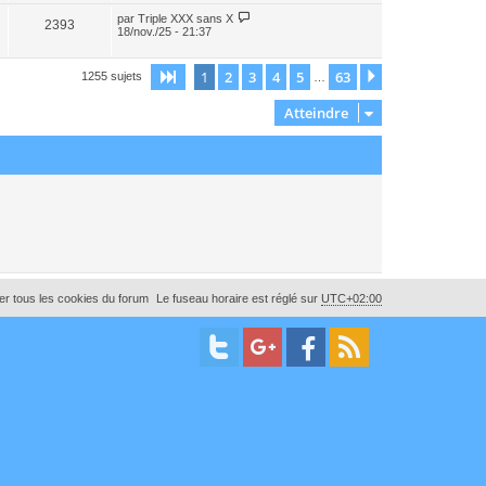
par
Triple XXX sans X
2393
18/nov./25 - 21:37
1
2
3
4
5
63
Page
1
sur
63
Suivant
1255 sujets
…
Atteindre
r tous les cookies du forum
Le fuseau horaire est réglé sur
UTC+02:00