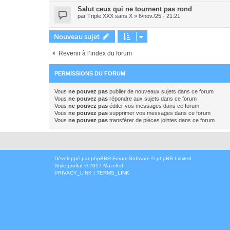
Salut ceux qui ne tournent pas rond
par
Triple XXX sans X
» 6/nov./25 - 21:21
Nouveau sujet
Revenir à l’index du forum
PERMISSIONS DU FORUM
Vous
ne pouvez pas
publier de nouveaux sujets dans ce forum
Vous
ne pouvez pas
répondre aux sujets dans ce forum
Vous
ne pouvez pas
éditer vos messages dans ce forum
Vous
ne pouvez pas
supprimer vos messages dans ce forum
Vous
ne pouvez pas
transférer de pièces jointes dans ce forum
Développé par
phpBB
® Forum Software © phpBB Limited
Style
proflat
© 2017
Mazeltof
PRIVACY_LINK
|
TERMS_LINK