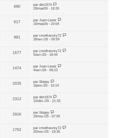
par
dim1974
690
29/mai/26 - 18:26
par
Juan-Lewis
617
16/mai/26 - 20:04
par
cmoifrancky72
981
28/avr./26 - 09:59
par
cmoifrancky72
1677
5/avr./26 - 18:44
par
Juan-Lewis
1474
4/avr./26 - 09:23
par
Skippy
2035
3/janv./26 - 10:14
par
dim1974
2312
10/déc./25 - 21:33
par
Skippy
2916
29/nov./25 - 07:55
par
cmoifrancky72
1762
20/nov./25 - 19:35