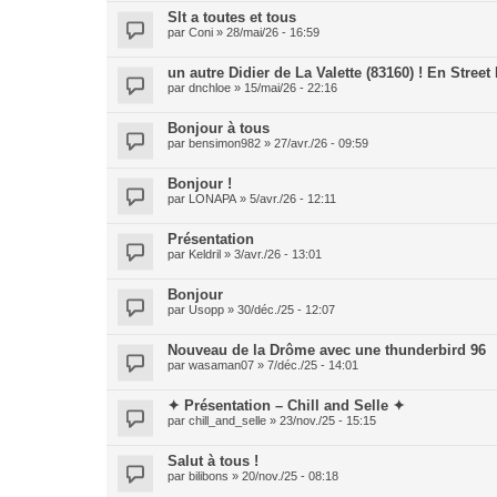
Slt a toutes et tous
par
Coni
» 28/mai/26 - 16:59
un autre Didier de La Valette (83160) ! En Street
par
dnchloe
» 15/mai/26 - 22:16
Bonjour à tous
par
bensimon982
» 27/avr./26 - 09:59
Bonjour !
par
LONAPA
» 5/avr./26 - 12:11
Présentation
par
Keldril
» 3/avr./26 - 13:01
Bonjour
par
Usopp
» 30/déc./25 - 12:07
Nouveau de la Drôme avec une thunderbird 96
par
wasaman07
» 7/déc./25 - 14:01
✦ Présentation – Chill and Selle ✦
par
chill_and_selle
» 23/nov./25 - 15:15
Salut à tous !
par
bilibons
» 20/nov./25 - 08:18