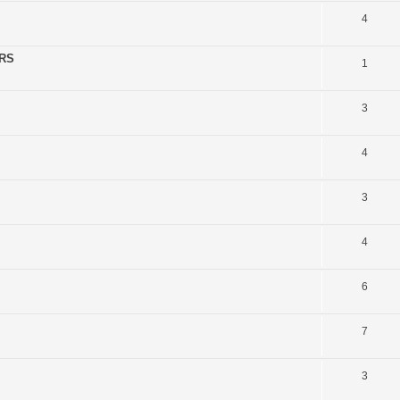
4
 RS
1
3
4
3
4
6
7
3