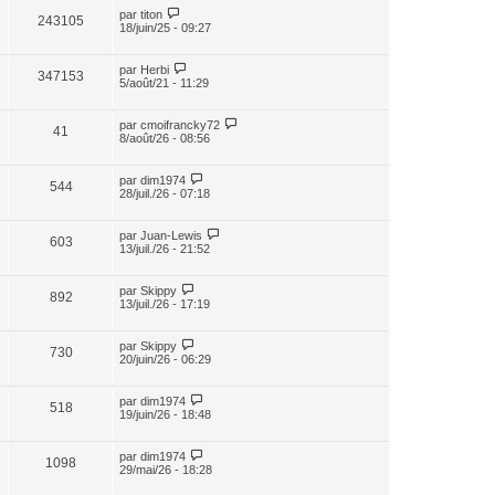
par
titon
243105
18/juin/25 - 09:27
par
Herbi
347153
5/août/21 - 11:29
par
cmoifrancky72
41
8/août/26 - 08:56
par
dim1974
544
28/juil./26 - 07:18
par
Juan-Lewis
603
13/juil./26 - 21:52
par
Skippy
892
13/juil./26 - 17:19
par
Skippy
730
20/juin/26 - 06:29
par
dim1974
518
19/juin/26 - 18:48
par
dim1974
1098
29/mai/26 - 18:28