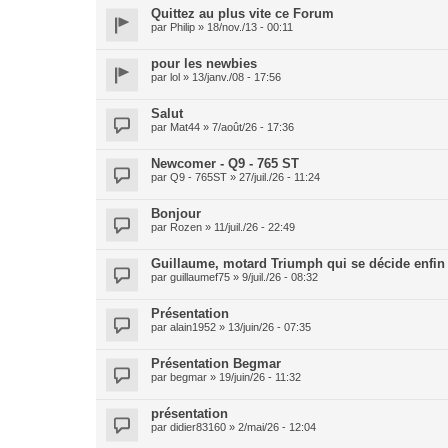
Quittez au plus vite ce Forum
par
Philip
» 18/nov./13 - 00:11
pour les newbies
par
lol
» 13/janv./08 - 17:56
Salut
par
Mat44
» 7/août/26 - 17:36
Newcomer - Q9 - 765 ST
par
Q9 - 765ST
» 27/juil./26 - 11:24
Bonjour
par
Rozen
» 11/juil./26 - 22:49
Guillaume, motard Triumph qui se décide enfin
par
guillaumef75
» 9/juil./26 - 08:32
Présentation
par
alain1952
» 13/juin/26 - 07:35
Présentation Begmar
par
begmar
» 19/juin/26 - 11:32
présentation
par
didier83160
» 2/mai/26 - 12:04