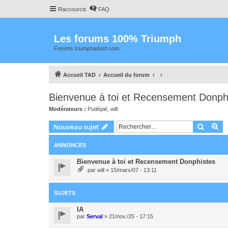
Raccourcis
FAQ
Les forums 100% Triumph
Forums triumphadonf.com
Accueil TAD
Accueil du forum
Bienvenue à toi et Recensement Donph
Modérateurs :
Pudépié
,
will
Recher
Re
Nouveau sujet
ANNONCES
Bienvenue à toi et Recensement Donphistes
par
will
» 15/mars/07 - 13:11
SUJETS
IA
par
Serval
» 21/nov./25 - 17:15