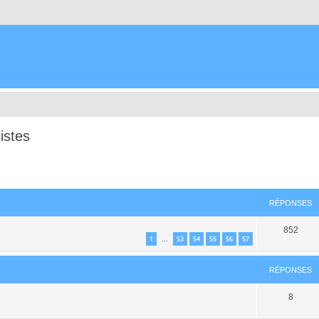
istes
cher
cherche avancée
RÉPONSES
852
1
53
54
55
56
57
…
RÉPONSES
8