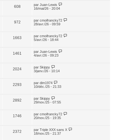
par
Juan-Lewis
608
16/mai/26 - 20:04
par
cmoifrancky72
972
28/avr./26 - 09:59
par
cmoifrancky72
1663
5/avr./26 - 18:44
par
Juan-Lewis
1461
4/avr./26 - 09:23
par
Skippy
2024
3/janv./26 - 10:14
par
dim1974
2293
10/déc./25 - 21:33
par
Skippy
2892
29/nov./25 - 07:55
par
cmoifrancky72
1746
20/nov./25 - 19:35
par
Triple XXX sans X
2372
18/nov./25 - 21:37