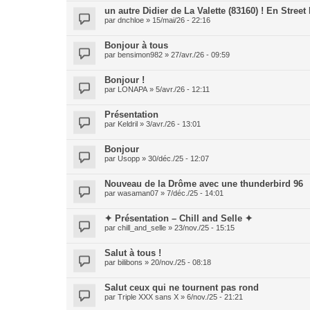
un autre Didier de La Valette (83160) ! En Street
par
dnchloe
» 15/mai/26 - 22:16
Bonjour à tous
par
bensimon982
» 27/avr./26 - 09:59
Bonjour !
par
LONAPA
» 5/avr./26 - 12:11
Présentation
par
Keldril
» 3/avr./26 - 13:01
Bonjour
par
Usopp
» 30/déc./25 - 12:07
Nouveau de la Drôme avec une thunderbird 96
par
wasaman07
» 7/déc./25 - 14:01
✦ Présentation – Chill and Selle ✦
par
chill_and_selle
» 23/nov./25 - 15:15
Salut à tous !
par
bilibons
» 20/nov./25 - 08:18
Salut ceux qui ne tournent pas rond
par
Triple XXX sans X
» 6/nov./25 - 21:21