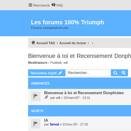
Raccourcis
FAQ
Les forums 100% Triumph
Forums triumphadonf.com
Accueil TAD
Accueil du forum
Bienvenue à toi et Recensement Donph
Modérateurs :
Pudépié
,
will
Recher
Re
Nouveau sujet
ANNONCES
Bienvenue à toi et Recensement Donphistes
par
will
» 15/mars/07 - 13:11
SUJETS
IA
par
Serval
» 21/nov./25 - 17:15