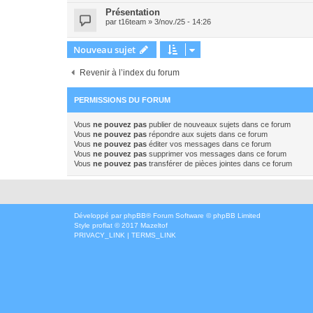
Présentation
par
t16team
» 3/nov./25 - 14:26
Nouveau sujet
Revenir à l’index du forum
PERMISSIONS DU FORUM
Vous
ne pouvez pas
publier de nouveaux sujets dans ce forum
Vous
ne pouvez pas
répondre aux sujets dans ce forum
Vous
ne pouvez pas
éditer vos messages dans ce forum
Vous
ne pouvez pas
supprimer vos messages dans ce forum
Vous
ne pouvez pas
transférer de pièces jointes dans ce forum
Développé par
phpBB
® Forum Software © phpBB Limited
Style
proflat
© 2017
Mazeltof
PRIVACY_LINK
|
TERMS_LINK