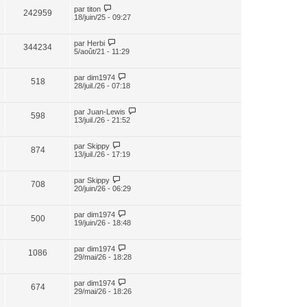
par
titon
242959
18/juin/25 - 09:27
par
Herbi
344234
5/août/21 - 11:29
par
dim1974
518
28/juil./26 - 07:18
par
Juan-Lewis
598
13/juil./26 - 21:52
par
Skippy
874
13/juil./26 - 17:19
par
Skippy
708
20/juin/26 - 06:29
par
dim1974
500
19/juin/26 - 18:48
par
dim1974
1086
29/mai/26 - 18:28
par
dim1974
674
29/mai/26 - 18:26