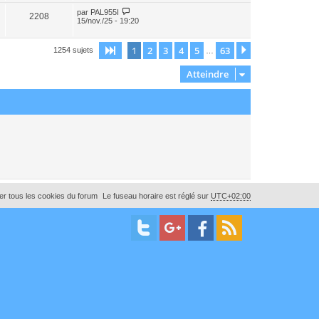
par
PAL955I
2208
15/nov./25 - 19:20
1
2
3
4
5
63
Page
1
sur
63
Suivant
1254 sujets
…
Atteindre
r tous les cookies du forum
Le fuseau horaire est réglé sur
UTC+02:00