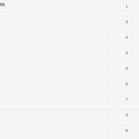
 RS
1
3
4
3
4
6
7
3
6