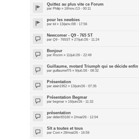
Quittez au plus vite ce Forum
par
Philip
» 18/nov./13 - 00:11
pour les newbies
par
lol
» 13/janv./08 - 17:56
Newcomer - Q9 - 765 ST
par
Q9 - 765ST
» 27/juil./26 - 11:24
Bonjour
par
Rozen
» 11/juil./26 - 22:49
Guillaume, motard Triumph qui se décide enfin
par
guillaumef75
» 9/juil./26 - 08:32
Présentation
par
alain1952
» 13/juin/26 - 07:35
Présentation Begmar
par
begmar
» 19/juin/26 - 11:32
présentation
par
didier83160
» 2/mai/26 - 12:04
Slt a toutes et tous
par
Coni
» 28/mai/26 - 16:59