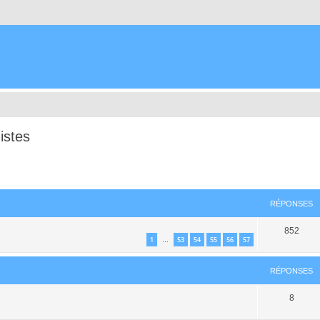
istes
cher
cherche avancée
RÉPONSES
852
1
53
54
55
56
57
…
RÉPONSES
8