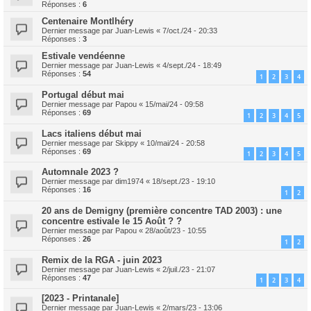
Réponses :
6
Centenaire Montlhéry
Dernier message par
Juan-Lewis
«
7/oct./24 - 20:33
Réponses :
3
Estivale vendéenne
Dernier message par
Juan-Lewis
«
4/sept./24 - 18:49
Réponses :
54
1
2
3
4
Portugal début mai
Dernier message par
Papou
«
15/mai/24 - 09:58
Réponses :
69
1
2
3
4
5
Lacs italiens début mai
Dernier message par
Skippy
«
10/mai/24 - 20:58
Réponses :
69
1
2
3
4
5
Automnale 2023 ?
Dernier message par
dim1974
«
18/sept./23 - 19:10
Réponses :
16
1
2
20 ans de Demigny (première concentre TAD 2003) : une
concentre estivale le 15 Août ? ?
Dernier message par
Papou
«
28/août/23 - 10:55
Réponses :
26
1
2
Remix de la RGA - juin 2023
Dernier message par
Juan-Lewis
«
2/juil./23 - 21:07
Réponses :
47
1
2
3
4
[2023 - Printanale]
Dernier message par
Juan-Lewis
«
2/mars/23 - 13:06