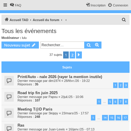
FAQ
Inscription
Connexion
R
Accueil TAD
Accueil du forum
e
Tous les événements
c
Modérateur :
lulu
h
Rechercher
Recherche avanc
Nouveau sujet
e
1
2
Suivant
37 sujets
r
c
Sujets
h
e
Print/Auto - nale 2026 (rayer la mention inutile)
Dernier message par
dim1974
«
28/févr./26 - 19:22
r
Réponses :
35
1
2
3
Road trip fin juin 2025
Dernier message par
Papou
«
2/juil./25 - 10:06
Réponses :
107
1
5
6
7
8
…
Meeting T@D Paris
Dernier message par
Skippy
«
23/mars/25 - 17:57
Réponses :
248
1
14
15
16
17
…
Ras
Dernier message par
Juan-Lewis
«
16/janv./25 - 07:13