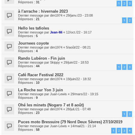
Réponses :
31
1
2
3
à l'arrache : hivernale 2023
Dernier message par
dim1974
«
29/janv./23 - 23:08
Réponses :
21
1
2
Hello les tafioles
Dernier message par
Jean-Mi
«
12/oct./22 - 16:17
Réponses :
5
Journees coyote
Dernier message par
dim1974
«
5/août/22 - 08:21
Réponses :
4
Rando Lubéron - Fin juin
Dernier message par
Skippy
«
29/juin/22 - 18:53
Réponses :
44
1
2
3
Café Racer Festival 2022
Dernier message par
dim1974
«
19/juin/22 - 18:32
Réponses :
10
La Roche sur Yon 3 juin
Dernier message par
Juan-Lewis
«
29/mars/22 - 19:15
Réponses :
9
Ohé les minets (Nogaro 7 et 8 août)
Dernier message par
dim1974
«
28/juil./21 - 07:48
Réponses :
23
1
2
Puces moto Bressuire (79 Nord Deux Sèvres) 27/10/2019
Dernier message par
Juan-Lewis
«
14/mai/21 - 21:14
Réponses :
58
1
2
3
4