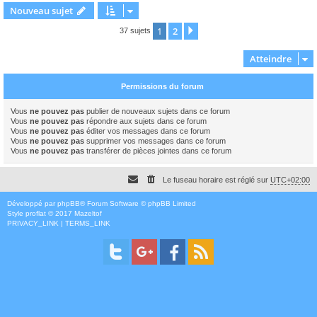
Nouveau sujet
1
2
Suivant
37 sujets
Atteindre
Permissions du forum
Vous
ne pouvez pas
publier de nouveaux sujets dans ce forum
Vous
ne pouvez pas
répondre aux sujets dans ce forum
Vous
ne pouvez pas
éditer vos messages dans ce forum
Vous
ne pouvez pas
supprimer vos messages dans ce forum
Vous
ne pouvez pas
transférer de pièces jointes dans ce forum
Le fuseau horaire est réglé sur
UTC+02:00
Développé par
phpBB
® Forum Software © phpBB Limited
Style
proflat
© 2017
Mazeltof
PRIVACY_LINK
|
TERMS_LINK