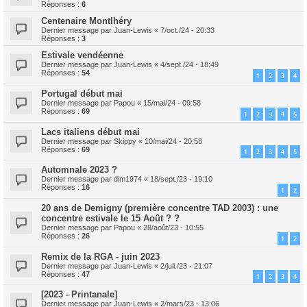
Réponses :
6
Centenaire Montlhéry
Dernier message par
Juan-Lewis
«
7/oct./24 - 20:33
Réponses :
3
Estivale vendéenne
Dernier message par
Juan-Lewis
«
4/sept./24 - 18:49
Réponses :
54
1
2
3
4
Portugal début mai
Dernier message par
Papou
«
15/mai/24 - 09:58
Réponses :
69
1
2
3
4
5
Lacs italiens début mai
Dernier message par
Skippy
«
10/mai/24 - 20:58
Réponses :
69
1
2
3
4
5
Automnale 2023 ?
Dernier message par
dim1974
«
18/sept./23 - 19:10
Réponses :
16
1
2
20 ans de Demigny (première concentre TAD 2003) : une
concentre estivale le 15 Août ? ?
Dernier message par
Papou
«
28/août/23 - 10:55
Réponses :
26
1
2
Remix de la RGA - juin 2023
Dernier message par
Juan-Lewis
«
2/juil./23 - 21:07
Réponses :
47
1
2
3
4
[2023 - Printanale]
Dernier message par
Juan-Lewis
«
2/mars/23 - 13:06