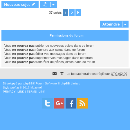
Nouveau sujet
1
2
Suivant
37 sujets
Atteindre
Permissions du forum
Vous
ne pouvez pas
publier de nouveaux sujets dans ce forum
Vous
ne pouvez pas
répondre aux sujets dans ce forum
Vous
ne pouvez pas
éditer vos messages dans ce forum
Vous
ne pouvez pas
supprimer vos messages dans ce forum
Vous
ne pouvez pas
transférer de pièces jointes dans ce forum
Le fuseau horaire est réglé sur
UTC+02:00
Développé par
phpBB
® Forum Software © phpBB Limited
Style
proflat
© 2017
Mazeltof
PRIVACY_LINK
|
TERMS_LINK