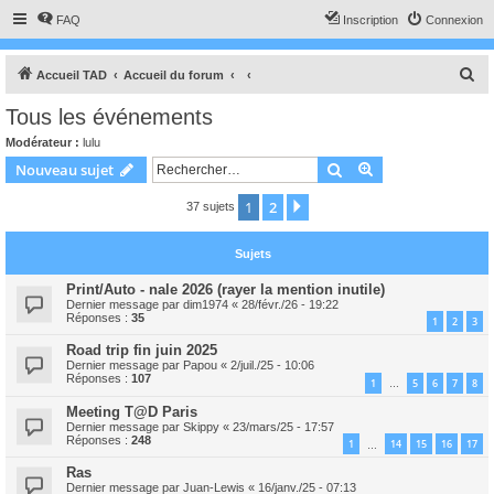
FAQ
Inscription
Connexion
R
Accueil TAD
Accueil du forum
e
Tous les événements
c
Modérateur :
lulu
h
Rechercher
Recherche avanc
Nouveau sujet
e
1
2
Suivant
37 sujets
r
c
Sujets
h
e
Print/Auto - nale 2026 (rayer la mention inutile)
Dernier message par
dim1974
«
28/févr./26 - 19:22
r
Réponses :
35
1
2
3
Road trip fin juin 2025
Dernier message par
Papou
«
2/juil./25 - 10:06
Réponses :
107
1
5
6
7
8
…
Meeting T@D Paris
Dernier message par
Skippy
«
23/mars/25 - 17:57
Réponses :
248
1
14
15
16
17
…
Ras
Dernier message par
Juan-Lewis
«
16/janv./25 - 07:13