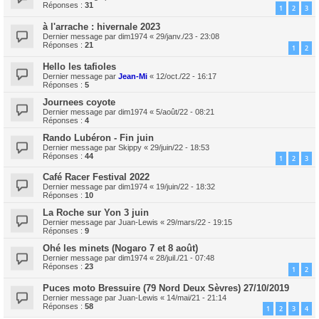
Réponses :
31
1
2
3
à l'arrache : hivernale 2023
Dernier message par
dim1974
«
29/janv./23 - 23:08
Réponses :
21
1
2
Hello les tafioles
Dernier message par
Jean-Mi
«
12/oct./22 - 16:17
Réponses :
5
Journees coyote
Dernier message par
dim1974
«
5/août/22 - 08:21
Réponses :
4
Rando Lubéron - Fin juin
Dernier message par
Skippy
«
29/juin/22 - 18:53
Réponses :
44
1
2
3
Café Racer Festival 2022
Dernier message par
dim1974
«
19/juin/22 - 18:32
Réponses :
10
La Roche sur Yon 3 juin
Dernier message par
Juan-Lewis
«
29/mars/22 - 19:15
Réponses :
9
Ohé les minets (Nogaro 7 et 8 août)
Dernier message par
dim1974
«
28/juil./21 - 07:48
Réponses :
23
1
2
Puces moto Bressuire (79 Nord Deux Sèvres) 27/10/2019
Dernier message par
Juan-Lewis
«
14/mai/21 - 21:14
Réponses :
58
1
2
3
4