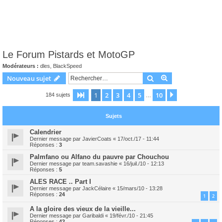
Le Forum Pistards et MotoGP
Modérateurs :
dles
,
BlackSpeed
Rechercher
Recherche avanc
Nouveau sujet
1
2
3
4
5
10
Page
1
sur
10
Suivant
184 sujets
…
Sujets
Calendrier
Dernier message par
JavierCoats
«
17/oct./17 - 11:44
Réponses :
3
Palmfano ou Alfano du pauvre par Chouchou
Dernier message par
team.savashie
«
16/juil./10 - 12:13
Réponses :
5
ALES RACE .. Part I
Dernier message par
JackCélaire
«
15/mars/10 - 13:28
Réponses :
24
1
2
A la gloire des vieux de la vieille...
Dernier message par
Garibaldi
«
19/févr./10 - 21:45
Réponses :
42