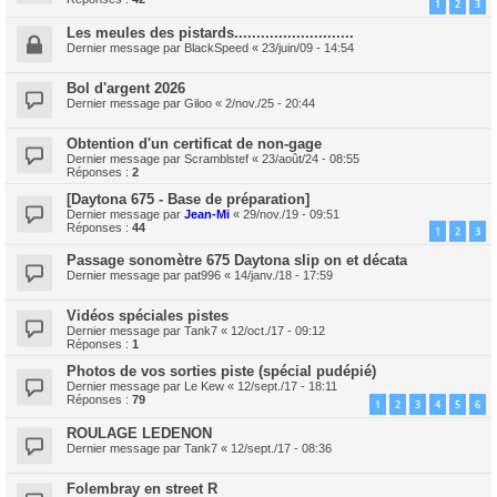
1
2
3
Les meules des pistards...........................
Dernier message par
BlackSpeed
«
23/juin/09 - 14:54
Bol d'argent 2026
Dernier message par
Giloo
«
2/nov./25 - 20:44
Obtention d'un certificat de non-gage
Dernier message par
Scramblstef
«
23/août/24 - 08:55
Réponses :
2
[Daytona 675 - Base de préparation]
Dernier message par
Jean-Mi
«
29/nov./19 - 09:51
Réponses :
44
1
2
3
Passage sonomètre 675 Daytona slip on et décata
Dernier message par
pat996
«
14/janv./18 - 17:59
Vidéos spéciales pistes
Dernier message par
Tank7
«
12/oct./17 - 09:12
Réponses :
1
Photos de vos sorties piste (spécial pudépié)
Dernier message par
Le Kew
«
12/sept./17 - 18:11
Réponses :
79
1
2
3
4
5
6
ROULAGE LEDENON
Dernier message par
Tank7
«
12/sept./17 - 08:36
Folembray en street R