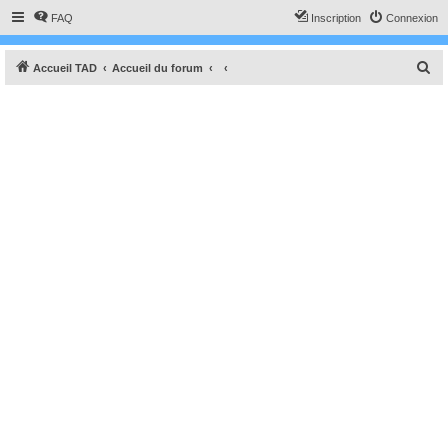
FAQ
Inscription
Connexion
R
Accueil TAD
Accueil du forum
e
c
h
e
r
c
h
e
r