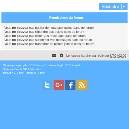
Atteindre
Permissions du forum
Vous
ne pouvez pas
publier de nouveaux sujets dans ce forum
Vous
ne pouvez pas
répondre aux sujets dans ce forum
Vous
ne pouvez pas
éditer vos messages dans ce forum
Vous
ne pouvez pas
supprimer vos messages dans ce forum
Vous
ne pouvez pas
transférer de pièces jointes dans ce forum
Le fuseau horaire est réglé sur
UTC+02:00
Développé par
phpBB
® Forum Software © phpBB Limited
Style
proflat
© 2017
Mazeltof
PRIVACY_LINK
|
TERMS_LINK