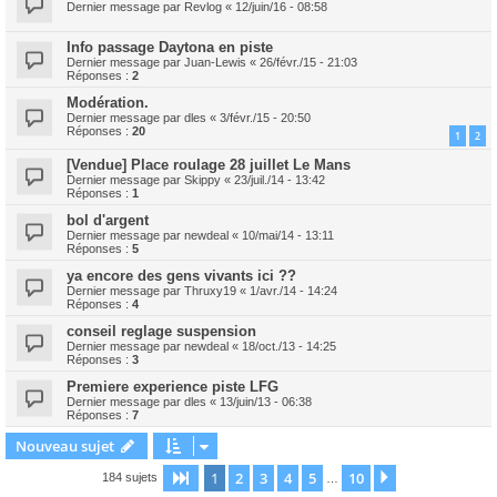
Dernier message par
Revlog
«
12/juin/16 - 08:58
Info passage Daytona en piste
Dernier message par
Juan-Lewis
«
26/févr./15 - 21:03
Réponses :
2
Modération.
Dernier message par
dles
«
3/févr./15 - 20:50
Réponses :
20
1
2
[Vendue] Place roulage 28 juillet Le Mans
Dernier message par
Skippy
«
23/juil./14 - 13:42
Réponses :
1
bol d'argent
Dernier message par
newdeal
«
10/mai/14 - 13:11
Réponses :
5
ya encore des gens vivants ici ??
Dernier message par
Thruxy19
«
1/avr./14 - 14:24
Réponses :
4
conseil reglage suspension
Dernier message par
newdeal
«
18/oct./13 - 14:25
Réponses :
3
Premiere experience piste LFG
Dernier message par
dles
«
13/juin/13 - 06:38
Réponses :
7
Nouveau sujet
1
2
3
4
5
10
Page
1
sur
10
Suivant
184 sujets
…