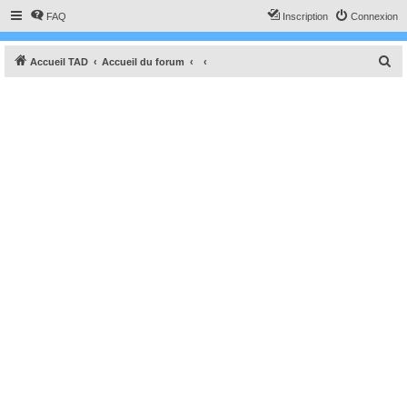
FAQ
Inscription
Connexion
R
Accueil TAD
Accueil du forum
e
c
h
e
r
c
h
e
r