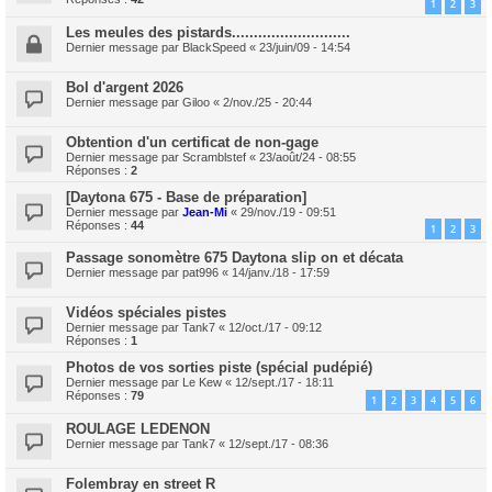
1
2
3
Les meules des pistards...........................
Dernier message par
BlackSpeed
«
23/juin/09 - 14:54
Bol d'argent 2026
Dernier message par
Giloo
«
2/nov./25 - 20:44
Obtention d'un certificat de non-gage
Dernier message par
Scramblstef
«
23/août/24 - 08:55
Réponses :
2
[Daytona 675 - Base de préparation]
Dernier message par
Jean-Mi
«
29/nov./19 - 09:51
Réponses :
44
1
2
3
Passage sonomètre 675 Daytona slip on et décata
Dernier message par
pat996
«
14/janv./18 - 17:59
Vidéos spéciales pistes
Dernier message par
Tank7
«
12/oct./17 - 09:12
Réponses :
1
Photos de vos sorties piste (spécial pudépié)
Dernier message par
Le Kew
«
12/sept./17 - 18:11
Réponses :
79
1
2
3
4
5
6
ROULAGE LEDENON
Dernier message par
Tank7
«
12/sept./17 - 08:36
Folembray en street R