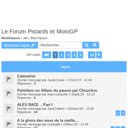
Le Forum Pistards et MotoGP
Modérateurs :
dles
,
BlackSpeed
Rechercher
Recherche avanc
Nouveau sujet
1
2
3
4
5
10
Page
1
sur
10
Suivant
184 sujets
…
Sujets
Calendrier
Dernier message par
JavierCoats
«
17/oct./17 - 11:44
Réponses :
3
Palmfano ou Alfano du pauvre par Chouchou
Dernier message par
team.savashie
«
16/juil./10 - 12:13
Réponses :
5
ALES RACE .. Part I
Dernier message par
JackCélaire
«
15/mars/10 - 13:28
Réponses :
24
1
2
A la gloire des vieux de la vieille...
Dernier message par
Garibaldi
«
19/févr./10 - 21:45
Réponses :
42