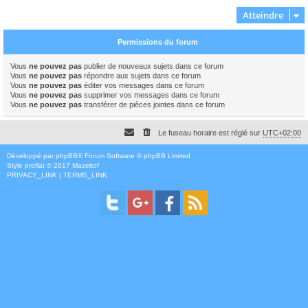
Atteindre
Permissions du forum
Vous
ne pouvez pas
publier de nouveaux sujets dans ce forum
Vous
ne pouvez pas
répondre aux sujets dans ce forum
Vous
ne pouvez pas
éditer vos messages dans ce forum
Vous
ne pouvez pas
supprimer vos messages dans ce forum
Vous
ne pouvez pas
transférer de pièces jointes dans ce forum
Le fuseau horaire est réglé sur
UTC+02:00
Développé par
phpBB
® Forum Software © phpBB Limited
Style
proflat
© 2017
Mazeltof
PRIVACY_LINK
|
TERMS_LINK