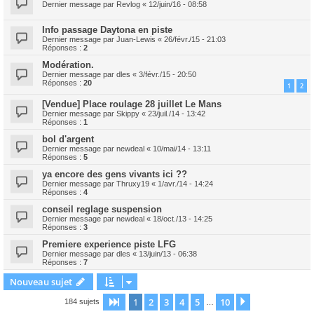
Dernier message par
Revlog
«
12/juin/16 - 08:58
Info passage Daytona en piste
Dernier message par
Juan-Lewis
«
26/févr./15 - 21:03
Réponses :
2
Modération.
Dernier message par
dles
«
3/févr./15 - 20:50
Réponses :
20
1
2
[Vendue] Place roulage 28 juillet Le Mans
Dernier message par
Skippy
«
23/juil./14 - 13:42
Réponses :
1
bol d'argent
Dernier message par
newdeal
«
10/mai/14 - 13:11
Réponses :
5
ya encore des gens vivants ici ??
Dernier message par
Thruxy19
«
1/avr./14 - 14:24
Réponses :
4
conseil reglage suspension
Dernier message par
newdeal
«
18/oct./13 - 14:25
Réponses :
3
Premiere experience piste LFG
Dernier message par
dles
«
13/juin/13 - 06:38
Réponses :
7
Nouveau sujet
1
2
3
4
5
10
Page
1
sur
10
Suivant
184 sujets
…