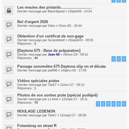
Les meules des pistards...........................
Dernier message par
BlackSpeed
«
23/juin/09 - 14:54
Bol d'argent 2026
Dernier message par
Giloo
«
2/nov./25 - 20:44
Obtention d'un certificat de non-gage
Dernier message par
Scramblstef
«
23/août/24 - 08:55
Réponses :
2
[Daytona 675 - Base de préparation]
Dernier message par
Jean-Mi
«
29/nov./19 - 09:51
Réponses :
44
1
2
3
Passage sonomètre 675 Daytona slip on et décata
Dernier message par
pat996
«
14/janv./18 - 17:59
Vidéos spéciales pistes
Dernier message par
Tank7
«
12/oct./17 - 09:12
Réponses :
1
Photos de vos sorties piste (spécial pudépié)
Dernier message par
Le Kew
«
12/sept./17 - 18:11
Réponses :
79
1
2
3
4
5
6
ROULAGE LEDENON
Dernier message par
Tank7
«
12/sept./17 - 08:36
Folembray en street R