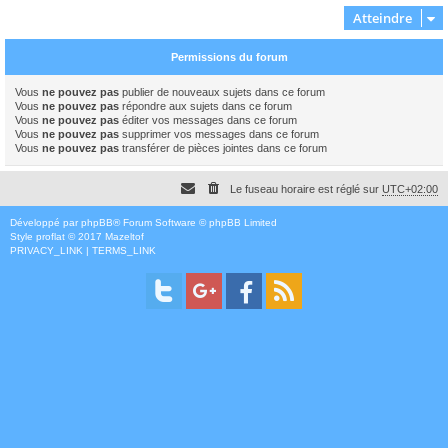
Atteindre
Permissions du forum
Vous
ne pouvez pas
publier de nouveaux sujets dans ce forum
Vous
ne pouvez pas
répondre aux sujets dans ce forum
Vous
ne pouvez pas
éditer vos messages dans ce forum
Vous
ne pouvez pas
supprimer vos messages dans ce forum
Vous
ne pouvez pas
transférer de pièces jointes dans ce forum
Le fuseau horaire est réglé sur
UTC+02:00
Développé par
phpBB
® Forum Software © phpBB Limited
Style
proflat
© 2017
Mazeltof
PRIVACY_LINK
|
TERMS_LINK