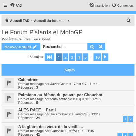
FAQ
Inscription
Connexion
R
Accueil TAD
Accueil du forum
e
Le Forum Pistards et MotoGP
c
Modérateurs :
dles
,
BlackSpeed
h
Rechercher
Recherche avanc
Nouveau sujet
e
1
2
3
4
5
10
Page
1
sur
10
Suivant
184 sujets
r
…
c
Sujets
h
e
Calendrier
Dernier message par
JavierCoats
«
17/oct./17 - 11:44
r
Réponses :
3
Palmfano ou Alfano du pauvre par Chouchou
Dernier message par
team.savashie
«
16/juil./10 - 12:13
Réponses :
5
ALES RACE .. Part I
Dernier message par
JackCélaire
«
15/mars/10 - 13:28
Réponses :
24
1
2
A la gloire des vieux de la vieille...
Dernier message par
Garibaldi
«
19/févr./10 - 21:45
Réponses :
42
1
2
3