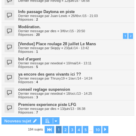
Dernier message par
Revlog
«
12/juin/16 - 08:58
Info passage Daytona en piste
Dernier message par
Juan-Lewis
«
26/févr./15 - 21:03
Réponses :
2
Modération.
Dernier message par
dles
«
3/févr./15 - 20:50
Réponses :
20
1
2
[Vendue] Place roulage 28 juillet Le Mans
Dernier message par
Skippy
«
23/juil./14 - 13:42
Réponses :
1
bol d'argent
Dernier message par
newdeal
«
10/mai/14 - 13:11
Réponses :
5
ya encore des gens vivants ici ??
Dernier message par
Thruxy19
«
1/avr./14 - 14:24
Réponses :
4
conseil reglage suspension
Dernier message par
newdeal
«
18/oct./13 - 14:25
Réponses :
3
Premiere experience piste LFG
Dernier message par
dles
«
13/juin/13 - 06:38
Réponses :
7
Nouveau sujet
1
2
3
4
5
10
Page
1
sur
10
Suivant
184 sujets
…