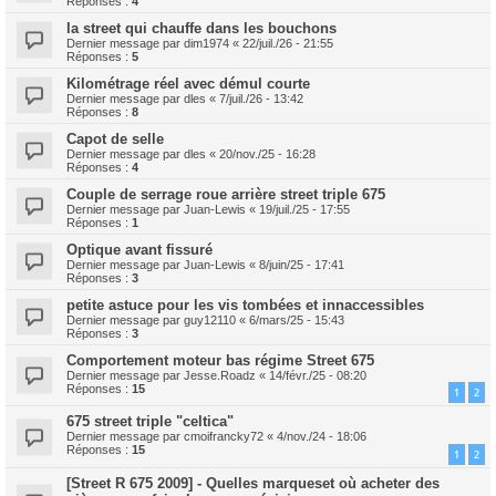
Réponses :
4
la street qui chauffe dans les bouchons
Dernier message par
dim1974
«
22/juil./26 - 21:55
Réponses :
5
Kilométrage réel avec démul courte
Dernier message par
dles
«
7/juil./26 - 13:42
Réponses :
8
Capot de selle
Dernier message par
dles
«
20/nov./25 - 16:28
Réponses :
4
Couple de serrage roue arrière street triple 675
Dernier message par
Juan-Lewis
«
19/juil./25 - 17:55
Réponses :
1
Optique avant fissuré
Dernier message par
Juan-Lewis
«
8/juin/25 - 17:41
Réponses :
3
petite astuce pour les vis tombées et innaccessibles
Dernier message par
guy12110
«
6/mars/25 - 15:43
Réponses :
3
Comportement moteur bas régime Street 675
Dernier message par
Jesse.Roadz
«
14/févr./25 - 08:20
Réponses :
15
1
2
675 street triple "celtica"
Dernier message par
cmoifrancky72
«
4/nov./24 - 18:06
Réponses :
15
1
2
[Street R 675 2009] - Quelles marqueset où acheter des