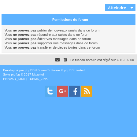
Atteindre
Permissions du forum
Vous
ne pouvez pas
publier de nouveaux sujets dans ce forum
Vous
ne pouvez pas
répondre aux sujets dans ce forum
Vous
ne pouvez pas
éditer vos messages dans ce forum
Vous
ne pouvez pas
supprimer vos messages dans ce forum
Vous
ne pouvez pas
transférer de pièces jointes dans ce forum
Le fuseau horaire est réglé sur
UTC+02:00
Développé par
phpBB
® Forum Software © phpBB Limited
Style
proflat
© 2017
Mazeltof
PRIVACY_LINK
|
TERMS_LINK