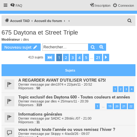
FAQ
Inscription
Connexion
R
Accueil TAD
Accueil du forum
e
675 Daytona et Street Triple
c
Modérateur :
dles
h
Rechercher
Recherche avanc
Nouveau sujet
e
1
2
3
4
5
21
Page
1
sur
21
Suivant
413 sujets
r
…
c
Sujets
h
e
A REGARDER AVANT D'UTILISER VOTRE 675!
Dernier message par
dim1974
«
22/juin/11 - 20:52
r
Réponses :
50
1
2
3
4
Topic exclusif des Daytona 600 - Toutes couleurs et années
Dernier message par
dles
«
25/mars/11 - 20:39
Réponses :
319
1
19
20
21
22
…
Informations générales
Dernier message par
SADIC
«
28/déc./07 - 21:00
Réponses :
11
vous roulez toute l'année ou vous remisez l'hiver ?
Dernier message par
Skippy
«
4/août/26 - 09:07