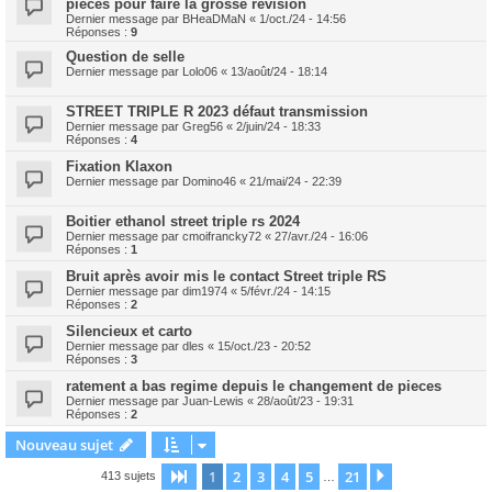
pièces pour faire la grosse révision
Dernier message par
BHeaDMaN
«
1/oct./24 - 14:56
Réponses :
9
Question de selle
Dernier message par
Lolo06
«
13/août/24 - 18:14
STREET TRIPLE R 2023 défaut transmission
Dernier message par
Greg56
«
2/juin/24 - 18:33
Réponses :
4
Fixation Klaxon
Dernier message par
Domino46
«
21/mai/24 - 22:39
Boitier ethanol street triple rs 2024
Dernier message par
cmoifrancky72
«
27/avr./24 - 16:06
Réponses :
1
Bruit après avoir mis le contact Street triple RS
Dernier message par
dim1974
«
5/févr./24 - 14:15
Réponses :
2
Silencieux et carto
Dernier message par
dles
«
15/oct./23 - 20:52
Réponses :
3
ratement a bas regime depuis le changement de pieces
Dernier message par
Juan-Lewis
«
28/août/23 - 19:31
Réponses :
2
Nouveau sujet
1
2
3
4
5
21
Page
1
sur
21
Suivant
413 sujets
…