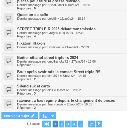
pièces pour faire la grosse révision
Dernier message par
BHeaDMaN
«
1/oct./24 - 14:56
Réponses :
9
Question de selle
Dernier message par
Lolo06
«
13/août/24 - 18:14
STREET TRIPLE R 2023 défaut transmission
Dernier message par
Greg56
«
2/juin/24 - 18:33
Réponses :
4
Fixation Klaxon
Dernier message par
Domino46
«
21/mai/24 - 22:39
Boitier ethanol street triple rs 2024
Dernier message par
cmoifrancky72
«
27/avr./24 - 16:06
Réponses :
1
Bruit après avoir mis le contact Street triple RS
Dernier message par
dim1974
«
5/févr./24 - 14:15
Réponses :
2
Silencieux et carto
Dernier message par
dles
«
15/oct./23 - 20:52
Réponses :
3
ratement a bas regime depuis le changement de pieces
Dernier message par
Juan-Lewis
«
28/août/23 - 19:31
Réponses :
2
Nouveau sujet
1
2
3
4
5
21
Page
1
sur
21
Suivant
413 sujets
…