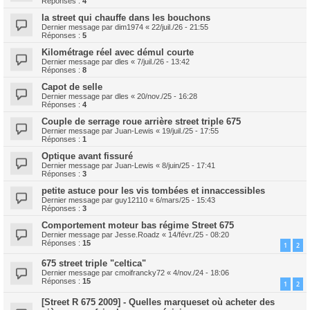
Réponses :
4
la street qui chauffe dans les bouchons
Dernier message par
dim1974
«
22/juil./26 - 21:55
Réponses :
5
Kilométrage réel avec démul courte
Dernier message par
dles
«
7/juil./26 - 13:42
Réponses :
8
Capot de selle
Dernier message par
dles
«
20/nov./25 - 16:28
Réponses :
4
Couple de serrage roue arrière street triple 675
Dernier message par
Juan-Lewis
«
19/juil./25 - 17:55
Réponses :
1
Optique avant fissuré
Dernier message par
Juan-Lewis
«
8/juin/25 - 17:41
Réponses :
3
petite astuce pour les vis tombées et innaccessibles
Dernier message par
guy12110
«
6/mars/25 - 15:43
Réponses :
3
Comportement moteur bas régime Street 675
Dernier message par
Jesse.Roadz
«
14/févr./25 - 08:20
Réponses :
15
1
2
675 street triple "celtica"
Dernier message par
cmoifrancky72
«
4/nov./24 - 18:06
Réponses :
15
1
2
[Street R 675 2009] - Quelles marqueset où acheter des