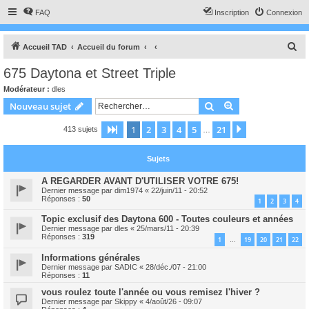
FAQ
Inscription
Connexion
R
Accueil TAD
Accueil du forum
e
675 Daytona et Street Triple
c
Modérateur :
dles
h
Rechercher
Recherche avanc
Nouveau sujet
e
1
2
3
4
5
21
Page
1
sur
21
Suivant
413 sujets
r
…
c
Sujets
h
e
A REGARDER AVANT D'UTILISER VOTRE 675!
Dernier message par
dim1974
«
22/juin/11 - 20:52
r
Réponses :
50
1
2
3
4
Topic exclusif des Daytona 600 - Toutes couleurs et années
Dernier message par
dles
«
25/mars/11 - 20:39
Réponses :
319
1
19
20
21
22
…
Informations générales
Dernier message par
SADIC
«
28/déc./07 - 21:00
Réponses :
11
vous roulez toute l'année ou vous remisez l'hiver ?
Dernier message par
Skippy
«
4/août/26 - 09:07