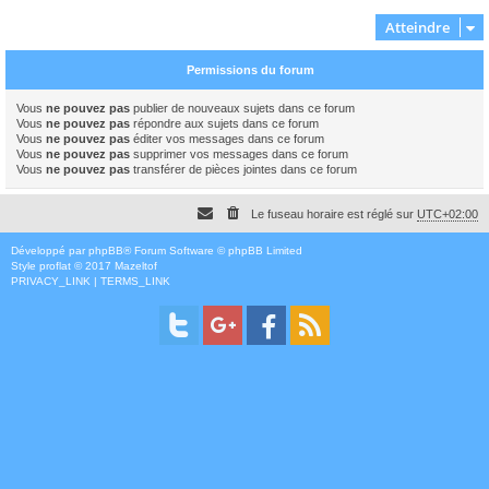
Atteindre
Permissions du forum
Vous
ne pouvez pas
publier de nouveaux sujets dans ce forum
Vous
ne pouvez pas
répondre aux sujets dans ce forum
Vous
ne pouvez pas
éditer vos messages dans ce forum
Vous
ne pouvez pas
supprimer vos messages dans ce forum
Vous
ne pouvez pas
transférer de pièces jointes dans ce forum
Le fuseau horaire est réglé sur
UTC+02:00
Développé par
phpBB
® Forum Software © phpBB Limited
Style
proflat
© 2017
Mazeltof
PRIVACY_LINK
|
TERMS_LINK