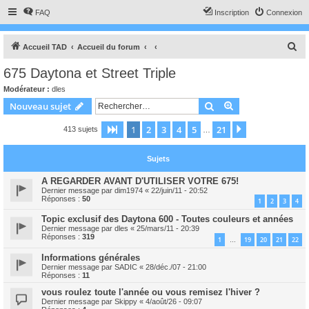
FAQ
Inscription
Connexion
R
Accueil TAD
Accueil du forum
e
675 Daytona et Street Triple
c
Modérateur :
dles
h
Rechercher
Recherche avanc
Nouveau sujet
e
1
2
3
4
5
21
Page
1
sur
21
Suivant
413 sujets
r
…
c
Sujets
h
e
A REGARDER AVANT D'UTILISER VOTRE 675!
Dernier message par
dim1974
«
22/juin/11 - 20:52
r
Réponses :
50
1
2
3
4
Topic exclusif des Daytona 600 - Toutes couleurs et années
Dernier message par
dles
«
25/mars/11 - 20:39
Réponses :
319
1
19
20
21
22
…
Informations générales
Dernier message par
SADIC
«
28/déc./07 - 21:00
Réponses :
11
vous roulez toute l'année ou vous remisez l'hiver ?
Dernier message par
Skippy
«
4/août/26 - 09:07