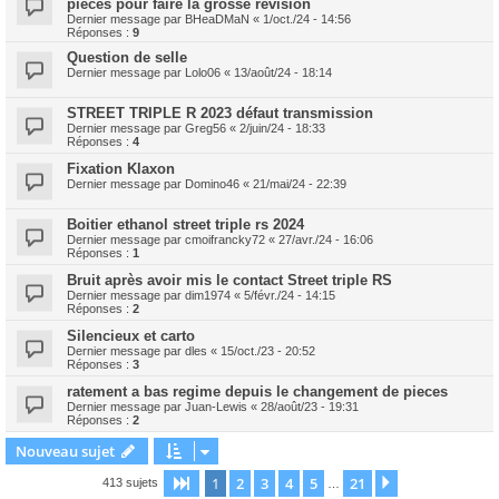
pièces pour faire la grosse révision
Dernier message par
BHeaDMaN
«
1/oct./24 - 14:56
Réponses :
9
Question de selle
Dernier message par
Lolo06
«
13/août/24 - 18:14
STREET TRIPLE R 2023 défaut transmission
Dernier message par
Greg56
«
2/juin/24 - 18:33
Réponses :
4
Fixation Klaxon
Dernier message par
Domino46
«
21/mai/24 - 22:39
Boitier ethanol street triple rs 2024
Dernier message par
cmoifrancky72
«
27/avr./24 - 16:06
Réponses :
1
Bruit après avoir mis le contact Street triple RS
Dernier message par
dim1974
«
5/févr./24 - 14:15
Réponses :
2
Silencieux et carto
Dernier message par
dles
«
15/oct./23 - 20:52
Réponses :
3
ratement a bas regime depuis le changement de pieces
Dernier message par
Juan-Lewis
«
28/août/23 - 19:31
Réponses :
2
Nouveau sujet
1
2
3
4
5
21
Page
1
sur
21
Suivant
413 sujets
…