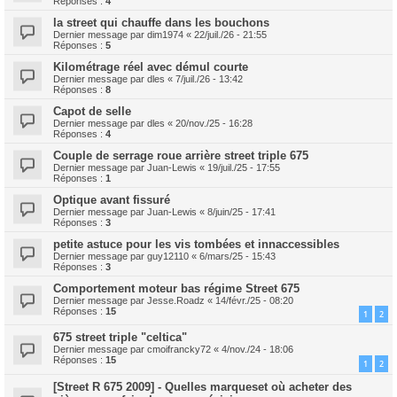
Réponses :
4
la street qui chauffe dans les bouchons
Dernier message par
dim1974
«
22/juil./26 - 21:55
Réponses :
5
Kilométrage réel avec démul courte
Dernier message par
dles
«
7/juil./26 - 13:42
Réponses :
8
Capot de selle
Dernier message par
dles
«
20/nov./25 - 16:28
Réponses :
4
Couple de serrage roue arrière street triple 675
Dernier message par
Juan-Lewis
«
19/juil./25 - 17:55
Réponses :
1
Optique avant fissuré
Dernier message par
Juan-Lewis
«
8/juin/25 - 17:41
Réponses :
3
petite astuce pour les vis tombées et innaccessibles
Dernier message par
guy12110
«
6/mars/25 - 15:43
Réponses :
3
Comportement moteur bas régime Street 675
Dernier message par
Jesse.Roadz
«
14/févr./25 - 08:20
Réponses :
15
1
2
675 street triple "celtica"
Dernier message par
cmoifrancky72
«
4/nov./24 - 18:06
Réponses :
15
1
2
[Street R 675 2009] - Quelles marqueset où acheter des