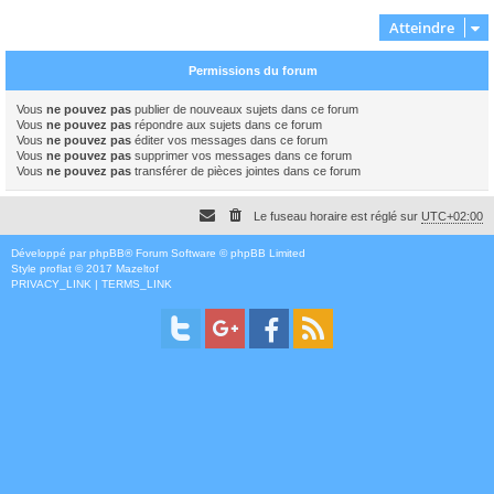
Atteindre
Permissions du forum
Vous
ne pouvez pas
publier de nouveaux sujets dans ce forum
Vous
ne pouvez pas
répondre aux sujets dans ce forum
Vous
ne pouvez pas
éditer vos messages dans ce forum
Vous
ne pouvez pas
supprimer vos messages dans ce forum
Vous
ne pouvez pas
transférer de pièces jointes dans ce forum
Le fuseau horaire est réglé sur
UTC+02:00
Développé par
phpBB
® Forum Software © phpBB Limited
Style
proflat
© 2017
Mazeltof
PRIVACY_LINK
|
TERMS_LINK