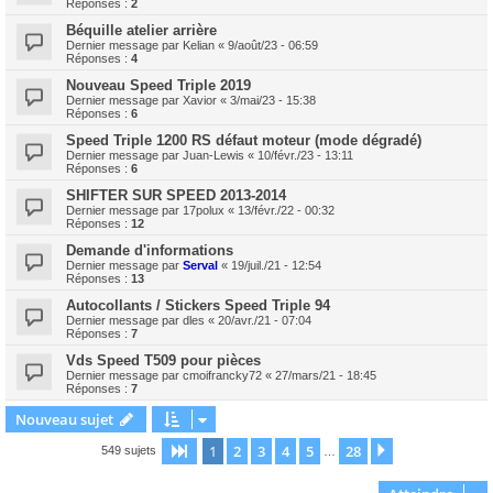
Réponses :
2
Béquille atelier arrière
Dernier message par
Kelian
«
9/août/23 - 06:59
Réponses :
4
Nouveau Speed Triple 2019
Dernier message par
Xavior
«
3/mai/23 - 15:38
Réponses :
6
Speed Triple 1200 RS défaut moteur (mode dégradé)
Dernier message par
Juan-Lewis
«
10/févr./23 - 13:11
Réponses :
6
SHIFTER SUR SPEED 2013-2014
Dernier message par
17polux
«
13/févr./22 - 00:32
Réponses :
12
Demande d'informations
Dernier message par
Serval
«
19/juil./21 - 12:54
Réponses :
13
Autocollants / Stickers Speed Triple 94
Dernier message par
dles
«
20/avr./21 - 07:04
Réponses :
7
Vds Speed T509 pour pièces
Dernier message par
cmoifrancky72
«
27/mars/21 - 18:45
Réponses :
7
Nouveau sujet
1
2
3
4
5
28
Page
1
sur
28
Suivant
549 sujets
…