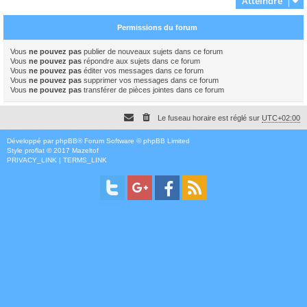
Atteindre
Permissions du forum
Vous
ne pouvez pas
publier de nouveaux sujets dans ce forum
Vous
ne pouvez pas
répondre aux sujets dans ce forum
Vous
ne pouvez pas
éditer vos messages dans ce forum
Vous
ne pouvez pas
supprimer vos messages dans ce forum
Vous
ne pouvez pas
transférer de pièces jointes dans ce forum
Le fuseau horaire est réglé sur
UTC+02:00
Développé par
phpBB
® Forum Software © phpBB Limited
Style
proflat
© 2017
Mazeltof
PRIVACY_LINK
|
TERMS_LINK