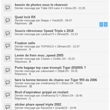
besoin de photos sous le réservoir
Dernier message par
Triple XXX sans X
«
6/nov./25 - 21:25
Quad lock RX
Dernier message par
Skippy
«
7/août/25 - 06:47
Réponses :
25
1
2
Soucis rétroviseur Speed Triple s 2018
Dernier message par
Lanfeust73
«
26/mai/25 - 12:13
Fixation selle
Dernier message par
YOPSOLO
«
18/mars/25 - 21:07
Réponses :
3
Levier de frein mou ,speed 2005
Dernier message par
17polux
«
21/déc./24 - 15:23
Réponses :
9
Porte bagage top case triumph Tiger (05)955i ?
Dernier message par
zabounaish
«
19/juil./24 - 16:31
Réponses :
3
faire la bonne tension de chaine sur Tiger 955 de 2006
Dernier message par
cmoifrancky72
«
30/avr./24 - 05:56
Réponses :
11
Bruit d'aspirateur grippé en roulant
Dernier message par
cmoifrancky72
«
28/avr./24 - 16:46
Réponses :
1
sticker phare speed triple 2002
Dernier message par
Ravachol
«
11/août/23 - 19:45