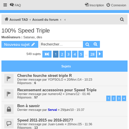
FAQ
Inscription
Connexion
R
Accueil TAD
Accueil du forum
e
100% Speed Triple
c
Modérateurs :
Satanas
,
dles
h
Rechercher
Recherche avanc
Nouveau sujet
e
1
2
3
4
5
28
Page
1
sur
28
Suivant
549 sujets
r
…
c
Sujets
h
e
Cherche fourche street triple R
Dernier message par
YOPSOLO
«
20/févr./14 - 10:23
r
Réponses :
6
Recensement accessoires pour Speed Triple
Dernier message par
numero42
«
1/mars/12 - 01:46
Réponses :
57
1
2
3
4
Bon à savoir
Dernier message par
Serval
«
29/juin/10 - 15:37
Speed 2011-2015 ou 2016-2017?
Dernier message par
Juan-Lewis
«
20/nov./25 - 11:36
Réponses :
13