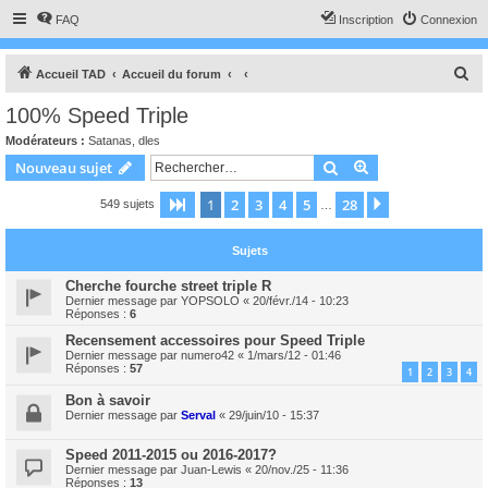
FAQ
Inscription
Connexion
R
Accueil TAD
Accueil du forum
e
100% Speed Triple
c
Modérateurs :
Satanas
,
dles
h
Rechercher
Recherche avanc
Nouveau sujet
e
1
2
3
4
5
28
Page
1
sur
28
Suivant
549 sujets
r
…
c
Sujets
h
e
Cherche fourche street triple R
Dernier message par
YOPSOLO
«
20/févr./14 - 10:23
r
Réponses :
6
Recensement accessoires pour Speed Triple
Dernier message par
numero42
«
1/mars/12 - 01:46
Réponses :
57
1
2
3
4
Bon à savoir
Dernier message par
Serval
«
29/juin/10 - 15:37
Speed 2011-2015 ou 2016-2017?
Dernier message par
Juan-Lewis
«
20/nov./25 - 11:36
Réponses :
13