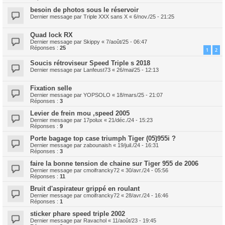
besoin de photos sous le réservoir
Dernier message par
Triple XXX sans X
«
6/nov./25 - 21:25
Quad lock RX
Dernier message par
Skippy
«
7/août/25 - 06:47
Réponses :
25
1
2
Soucis rétroviseur Speed Triple s 2018
Dernier message par
Lanfeust73
«
26/mai/25 - 12:13
Fixation selle
Dernier message par
YOPSOLO
«
18/mars/25 - 21:07
Réponses :
3
Levier de frein mou ,speed 2005
Dernier message par
17polux
«
21/déc./24 - 15:23
Réponses :
9
Porte bagage top case triumph Tiger (05)955i ?
Dernier message par
zabounaish
«
19/juil./24 - 16:31
Réponses :
3
faire la bonne tension de chaine sur Tiger 955 de 2006
Dernier message par
cmoifrancky72
«
30/avr./24 - 05:56
Réponses :
11
Bruit d'aspirateur grippé en roulant
Dernier message par
cmoifrancky72
«
28/avr./24 - 16:46
Réponses :
1
sticker phare speed triple 2002
Dernier message par
Ravachol
«
11/août/23 - 19:45