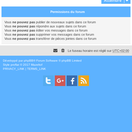
Atteindre
Permissions du forum
Vous
ne pouvez pas
publier de nouveaux sujets dans ce forum
Vous
ne pouvez pas
répondre aux sujets dans ce forum
Vous
ne pouvez pas
éditer vos messages dans ce forum
Vous
ne pouvez pas
supprimer vos messages dans ce forum
Vous
ne pouvez pas
transférer de pièces jointes dans ce forum
Le fuseau horaire est réglé sur
UTC+02:00
Développé par
phpBB
® Forum Software © phpBB Limited
Style
proflat
© 2017
Mazeltof
PRIVACY_LINK
|
TERMS_LINK