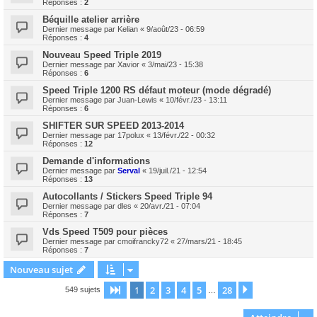
Réponses :
2
Béquille atelier arrière
Dernier message par
Kelian
«
9/août/23 - 06:59
Réponses :
4
Nouveau Speed Triple 2019
Dernier message par
Xavior
«
3/mai/23 - 15:38
Réponses :
6
Speed Triple 1200 RS défaut moteur (mode dégradé)
Dernier message par
Juan-Lewis
«
10/févr./23 - 13:11
Réponses :
6
SHIFTER SUR SPEED 2013-2014
Dernier message par
17polux
«
13/févr./22 - 00:32
Réponses :
12
Demande d'informations
Dernier message par
Serval
«
19/juil./21 - 12:54
Réponses :
13
Autocollants / Stickers Speed Triple 94
Dernier message par
dles
«
20/avr./21 - 07:04
Réponses :
7
Vds Speed T509 pour pièces
Dernier message par
cmoifrancky72
«
27/mars/21 - 18:45
Réponses :
7
Nouveau sujet
1
2
3
4
5
28
Page
1
sur
28
Suivant
549 sujets
…