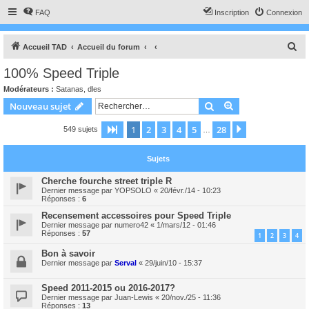
FAQ
Inscription
Connexion
R
Accueil TAD
Accueil du forum
e
100% Speed Triple
c
Modérateurs :
Satanas
,
dles
h
Rechercher
Recherche avanc
Nouveau sujet
e
1
2
3
4
5
28
Page
1
sur
28
Suivant
549 sujets
r
…
c
Sujets
h
e
Cherche fourche street triple R
Dernier message par
YOPSOLO
«
20/févr./14 - 10:23
r
Réponses :
6
Recensement accessoires pour Speed Triple
Dernier message par
numero42
«
1/mars/12 - 01:46
Réponses :
57
1
2
3
4
Bon à savoir
Dernier message par
Serval
«
29/juin/10 - 15:37
Speed 2011-2015 ou 2016-2017?
Dernier message par
Juan-Lewis
«
20/nov./25 - 11:36
Réponses :
13