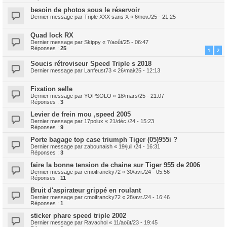
besoin de photos sous le réservoir
Dernier message par
Triple XXX sans X
«
6/nov./25 - 21:25
Quad lock RX
Dernier message par
Skippy
«
7/août/25 - 06:47
Réponses :
25
1
2
Soucis rétroviseur Speed Triple s 2018
Dernier message par
Lanfeust73
«
26/mai/25 - 12:13
Fixation selle
Dernier message par
YOPSOLO
«
18/mars/25 - 21:07
Réponses :
3
Levier de frein mou ,speed 2005
Dernier message par
17polux
«
21/déc./24 - 15:23
Réponses :
9
Porte bagage top case triumph Tiger (05)955i ?
Dernier message par
zabounaish
«
19/juil./24 - 16:31
Réponses :
3
faire la bonne tension de chaine sur Tiger 955 de 2006
Dernier message par
cmoifrancky72
«
30/avr./24 - 05:56
Réponses :
11
Bruit d'aspirateur grippé en roulant
Dernier message par
cmoifrancky72
«
28/avr./24 - 16:46
Réponses :
1
sticker phare speed triple 2002
Dernier message par
Ravachol
«
11/août/23 - 19:45