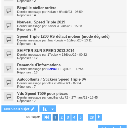
Réponses :
2
Béquille atelier arrière
Dernier message par
Kelian
«
9/août/23 - 06:59
Réponses :
4
Nouveau Speed Triple 2019
Dernier message par
Xavior
«
3/mai/23 - 15:38
Réponses :
6
Speed Triple 1200 RS défaut moteur (mode dégradé)
Dernier message par
Juan-Lewis
«
10/févr./23 - 13:11
Réponses :
6
SHIFTER SUR SPEED 2013-2014
Dernier message par
17polux
«
13/févr./22 - 00:32
Réponses :
12
Demande d'informations
Dernier message par
Serval
«
19/juil./21 - 12:54
Réponses :
13
Autocollants / Stickers Speed Triple 94
Dernier message par
dles
«
20/avr./21 - 07:04
Réponses :
7
Vds Speed T509 pour pièces
Dernier message par
cmoifrancky72
«
27/mars/21 - 18:45
Réponses :
7
Nouveau sujet
1
2
3
4
5
28
Page
1
sur
28
Suivant
549 sujets
…