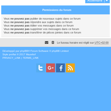
Atteindre
Permissions du forum
Vous
ne pouvez pas
publier de nouveaux sujets dans ce forum
Vous
ne pouvez pas
répondre aux sujets dans ce forum
Vous
ne pouvez pas
éditer vos messages dans ce forum
Vous
ne pouvez pas
supprimer vos messages dans ce forum
Vous
ne pouvez pas
transférer de pièces jointes dans ce forum
Le fuseau horaire est réglé sur
UTC+02:00
Développé par
phpBB
® Forum Software © phpBB Limited
Style
proflat
© 2017
Mazeltof
PRIVACY_LINK
|
TERMS_LINK