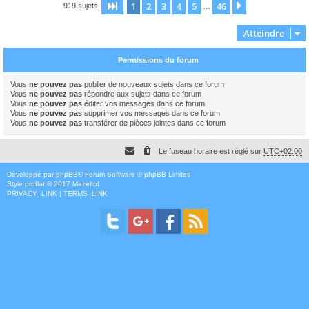
1
2
3
4
5
46
Page
1
sur
46
Suivant
919 sujets
…
Atteindre
Permissions du forum
Vous
ne pouvez pas
publier de nouveaux sujets dans ce forum
Vous
ne pouvez pas
répondre aux sujets dans ce forum
Vous
ne pouvez pas
éditer vos messages dans ce forum
Vous
ne pouvez pas
supprimer vos messages dans ce forum
Vous
ne pouvez pas
transférer de pièces jointes dans ce forum
Le fuseau horaire est réglé sur
UTC+02:00
Développé par
phpBB
® Forum Software © phpBB Limited
Style
proflat
© 2017
Mazeltof
PRIVACY_LINK
|
TERMS_LINK