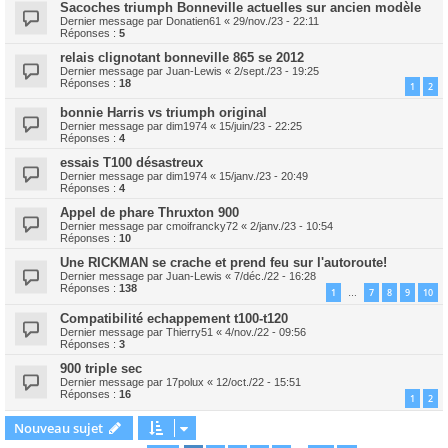
Sacoches triumph Bonneville actuelles sur ancien modèle
Dernier message par
Donatien61
«
29/nov./23 - 22:11
Réponses :
5
relais clignotant bonneville 865 se 2012
Dernier message par
Juan-Lewis
«
2/sept./23 - 19:25
Réponses :
18
1
2
bonnie Harris vs triumph original
Dernier message par
dim1974
«
15/juin/23 - 22:25
Réponses :
4
essais T100 désastreux
Dernier message par
dim1974
«
15/janv./23 - 20:49
Réponses :
4
Appel de phare Thruxton 900
Dernier message par
cmoifrancky72
«
2/janv./23 - 10:54
Réponses :
10
Une RICKMAN se crache et prend feu sur l'autoroute!
Dernier message par
Juan-Lewis
«
7/déc./22 - 16:28
Réponses :
138
1
7
8
9
10
…
Compatibilité echappement t100-t120
Dernier message par
Thierry51
«
4/nov./22 - 09:56
Réponses :
3
900 triple sec
Dernier message par
17polux
«
12/oct./22 - 15:51
Réponses :
16
1
2
Nouveau sujet