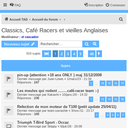
FAQ
Inscription
Connexion
R
Accueil TAD
Accueil du forum
e
Classics, Café Racers et vieilles Anglaises
c
Modérateur :
el cascador
h
Rechercher
Recherche avanc
Nouveau sujet
e
1
2
3
4
5
46
Page
1
sur
46
Suivant
919 sujets
r
…
c
Sujets
h
e
pin-up (attention +18 ans ONLY ) maj 31/12/2008
Dernier message par
Juan-Lewis
«
1/mars/23 - 21:34
r
Réponses :
247
1
14
15
16
17
…
Les meules qui rodent ........café-racer team :-)
Dernier message par
Kakashi
«
10/janv./20 - 14:32
Réponses :
236
1
13
14
15
16
…
Refection de mon moteur de T100 (petit update 25/04/11)
Dernier message par
team.savashie
«
3/nov./11 - 23:17
Réponses :
100
1
4
5
6
7
…
Triumph T-Bird Sport - Occaz
Dernier message par
Skippy
«
6/juil./26 - 20:08