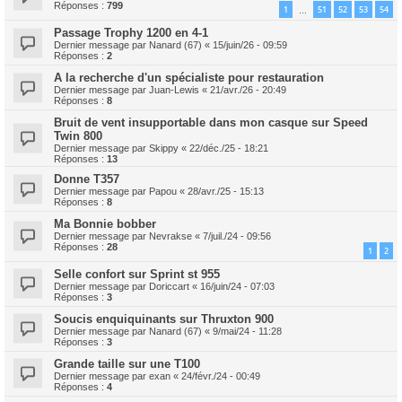
Réponses :
799
1
51
52
53
54
…
Passage Trophy 1200 en 4-1
Dernier message par
Nanard (67)
«
15/juin/26 - 09:59
Réponses :
2
A la recherche d'un spécialiste pour restauration
Dernier message par
Juan-Lewis
«
21/avr./26 - 20:49
Réponses :
8
Bruit de vent insupportable dans mon casque sur Speed
Twin 800
Dernier message par
Skippy
«
22/déc./25 - 18:21
Réponses :
13
Donne T357
Dernier message par
Papou
«
28/avr./25 - 15:13
Réponses :
8
Ma Bonnie bobber
Dernier message par
Nevrakse
«
7/juil./24 - 09:56
Réponses :
28
1
2
Selle confort sur Sprint st 955
Dernier message par
Doriccart
«
16/juin/24 - 07:03
Réponses :
3
Soucis enquiquinants sur Thruxton 900
Dernier message par
Nanard (67)
«
9/mai/24 - 11:28
Réponses :
3
Grande taille sur une T100
Dernier message par
exan
«
24/févr./24 - 00:49
Réponses :
4