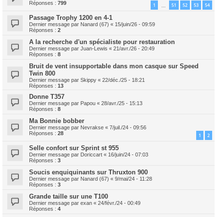
Réponses :
799
1
51
52
53
54
…
Passage Trophy 1200 en 4-1
Dernier message par
Nanard (67)
«
15/juin/26 - 09:59
Réponses :
2
A la recherche d'un spécialiste pour restauration
Dernier message par
Juan-Lewis
«
21/avr./26 - 20:49
Réponses :
8
Bruit de vent insupportable dans mon casque sur Speed
Twin 800
Dernier message par
Skippy
«
22/déc./25 - 18:21
Réponses :
13
Donne T357
Dernier message par
Papou
«
28/avr./25 - 15:13
Réponses :
8
Ma Bonnie bobber
Dernier message par
Nevrakse
«
7/juil./24 - 09:56
Réponses :
28
1
2
Selle confort sur Sprint st 955
Dernier message par
Doriccart
«
16/juin/24 - 07:03
Réponses :
3
Soucis enquiquinants sur Thruxton 900
Dernier message par
Nanard (67)
«
9/mai/24 - 11:28
Réponses :
3
Grande taille sur une T100
Dernier message par
exan
«
24/févr./24 - 00:49
Réponses :
4