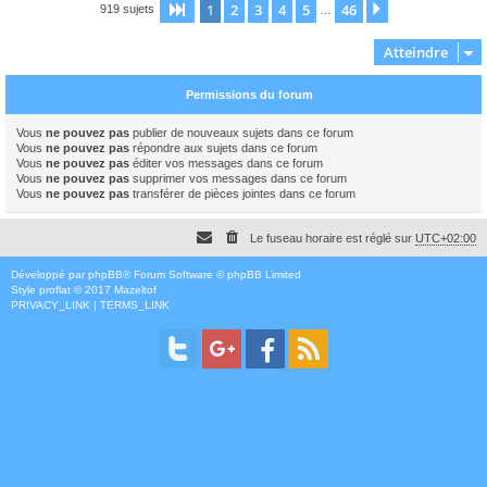
1
2
3
4
5
46
Page
1
sur
46
Suivant
919 sujets
…
Atteindre
Permissions du forum
Vous
ne pouvez pas
publier de nouveaux sujets dans ce forum
Vous
ne pouvez pas
répondre aux sujets dans ce forum
Vous
ne pouvez pas
éditer vos messages dans ce forum
Vous
ne pouvez pas
supprimer vos messages dans ce forum
Vous
ne pouvez pas
transférer de pièces jointes dans ce forum
Le fuseau horaire est réglé sur
UTC+02:00
Développé par
phpBB
® Forum Software © phpBB Limited
Style
proflat
© 2017
Mazeltof
PRIVACY_LINK
|
TERMS_LINK