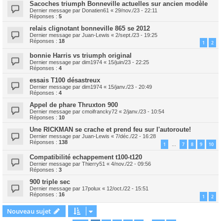
Sacoches triumph Bonneville actuelles sur ancien modèle
Dernier message par
Donatien61
«
29/nov./23 - 22:11
Réponses :
5
relais clignotant bonneville 865 se 2012
Dernier message par
Juan-Lewis
«
2/sept./23 - 19:25
Réponses :
18
1
2
bonnie Harris vs triumph original
Dernier message par
dim1974
«
15/juin/23 - 22:25
Réponses :
4
essais T100 désastreux
Dernier message par
dim1974
«
15/janv./23 - 20:49
Réponses :
4
Appel de phare Thruxton 900
Dernier message par
cmoifrancky72
«
2/janv./23 - 10:54
Réponses :
10
Une RICKMAN se crache et prend feu sur l'autoroute!
Dernier message par
Juan-Lewis
«
7/déc./22 - 16:28
Réponses :
138
1
7
8
9
10
…
Compatibilité echappement t100-t120
Dernier message par
Thierry51
«
4/nov./22 - 09:56
Réponses :
3
900 triple sec
Dernier message par
17polux
«
12/oct./22 - 15:51
Réponses :
16
1
2
Nouveau sujet