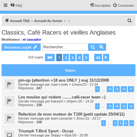
FAQ
Inscription
Connexion
R
Accueil TAD
Accueil du forum
e
Classics, Café Racers et vieilles Anglaises
c
Modérateur :
el cascador
h
Rechercher
Recherche avanc
Nouveau sujet
e
1
2
3
4
5
46
Page
1
sur
46
Suivant
919 sujets
r
…
c
Sujets
h
e
pin-up (attention +18 ans ONLY ) maj 31/12/2008
Dernier message par
Juan-Lewis
«
1/mars/23 - 21:34
r
Réponses :
247
1
14
15
16
17
…
Les meules qui rodent ........café-racer team :-)
Dernier message par
Kakashi
«
10/janv./20 - 14:32
Réponses :
236
1
13
14
15
16
…
Refection de mon moteur de T100 (petit update 25/04/11)
Dernier message par
team.savashie
«
3/nov./11 - 23:17
Réponses :
100
1
4
5
6
7
…
Triumph T-Bird Sport - Occaz
Dernier message par
Skippy
«
6/juil./26 - 20:08