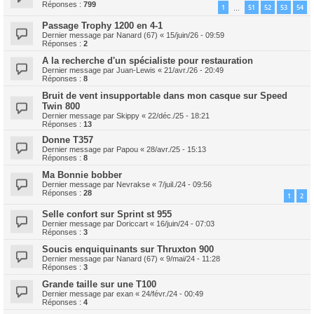
Réponses :
799
1
51
52
53
54
…
Passage Trophy 1200 en 4-1
Dernier message par
Nanard (67)
«
15/juin/26 - 09:59
Réponses :
2
A la recherche d'un spécialiste pour restauration
Dernier message par
Juan-Lewis
«
21/avr./26 - 20:49
Réponses :
8
Bruit de vent insupportable dans mon casque sur Speed
Twin 800
Dernier message par
Skippy
«
22/déc./25 - 18:21
Réponses :
13
Donne T357
Dernier message par
Papou
«
28/avr./25 - 15:13
Réponses :
8
Ma Bonnie bobber
Dernier message par
Nevrakse
«
7/juil./24 - 09:56
Réponses :
28
1
2
Selle confort sur Sprint st 955
Dernier message par
Doriccart
«
16/juin/24 - 07:03
Réponses :
3
Soucis enquiquinants sur Thruxton 900
Dernier message par
Nanard (67)
«
9/mai/24 - 11:28
Réponses :
3
Grande taille sur une T100
Dernier message par
exan
«
24/févr./24 - 00:49
Réponses :
4