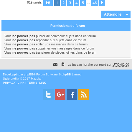
1
2
3
4
5
46
Page
1
sur
46
Suivant
919 sujets
…
Atteindre
Permissions du forum
Vous
ne pouvez pas
publier de nouveaux sujets dans ce forum
Vous
ne pouvez pas
répondre aux sujets dans ce forum
Vous
ne pouvez pas
éditer vos messages dans ce forum
Vous
ne pouvez pas
supprimer vos messages dans ce forum
Vous
ne pouvez pas
transférer de pièces jointes dans ce forum
Le fuseau horaire est réglé sur
UTC+02:00
Développé par
phpBB
® Forum Software © phpBB Limited
Style
proflat
© 2017
Mazeltof
PRIVACY_LINK
|
TERMS_LINK