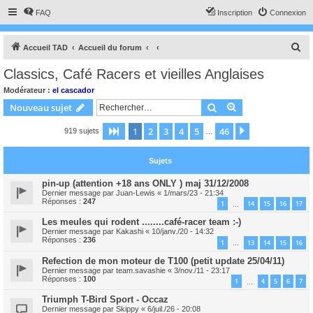
FAQ
Inscription
Connexion
R
Accueil TAD
Accueil du forum
e
Classics, Café Racers et vieilles Anglaises
c
Modérateur :
el cascador
h
Rechercher
Recherche avanc
Nouveau sujet
e
1
2
3
4
5
46
Page
1
sur
46
Suivant
919 sujets
r
…
c
Sujets
h
e
pin-up (attention +18 ans ONLY ) maj 31/12/2008
Dernier message par
Juan-Lewis
«
1/mars/23 - 21:34
r
Réponses :
247
1
14
15
16
17
…
Les meules qui rodent ........café-racer team :-)
Dernier message par
Kakashi
«
10/janv./20 - 14:32
Réponses :
236
1
13
14
15
16
…
Refection de mon moteur de T100 (petit update 25/04/11)
Dernier message par
team.savashie
«
3/nov./11 - 23:17
Réponses :
100
1
4
5
6
7
…
Triumph T-Bird Sport - Occaz
Dernier message par
Skippy
«
6/juil./26 - 20:08