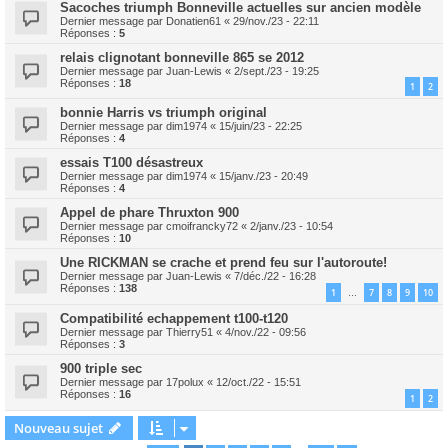
Sacoches triumph Bonneville actuelles sur ancien modèle
Dernier message par
Donatien61
«
29/nov./23 - 22:11
Réponses :
5
relais clignotant bonneville 865 se 2012
Dernier message par
Juan-Lewis
«
2/sept./23 - 19:25
Réponses :
18
1
2
bonnie Harris vs triumph original
Dernier message par
dim1974
«
15/juin/23 - 22:25
Réponses :
4
essais T100 désastreux
Dernier message par
dim1974
«
15/janv./23 - 20:49
Réponses :
4
Appel de phare Thruxton 900
Dernier message par
cmoifrancky72
«
2/janv./23 - 10:54
Réponses :
10
Une RICKMAN se crache et prend feu sur l'autoroute!
Dernier message par
Juan-Lewis
«
7/déc./22 - 16:28
Réponses :
138
1
7
8
9
10
…
Compatibilité echappement t100-t120
Dernier message par
Thierry51
«
4/nov./22 - 09:56
Réponses :
3
900 triple sec
Dernier message par
17polux
«
12/oct./22 - 15:51
Réponses :
16
1
2
Nouveau sujet