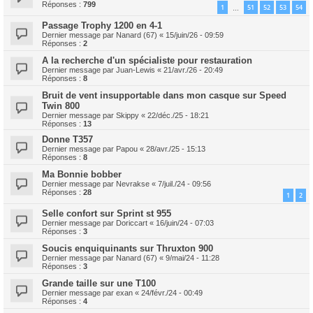
Réponses :
799
1
51
52
53
54
…
Passage Trophy 1200 en 4-1
Dernier message par
Nanard (67)
«
15/juin/26 - 09:59
Réponses :
2
A la recherche d'un spécialiste pour restauration
Dernier message par
Juan-Lewis
«
21/avr./26 - 20:49
Réponses :
8
Bruit de vent insupportable dans mon casque sur Speed
Twin 800
Dernier message par
Skippy
«
22/déc./25 - 18:21
Réponses :
13
Donne T357
Dernier message par
Papou
«
28/avr./25 - 15:13
Réponses :
8
Ma Bonnie bobber
Dernier message par
Nevrakse
«
7/juil./24 - 09:56
Réponses :
28
1
2
Selle confort sur Sprint st 955
Dernier message par
Doriccart
«
16/juin/24 - 07:03
Réponses :
3
Soucis enquiquinants sur Thruxton 900
Dernier message par
Nanard (67)
«
9/mai/24 - 11:28
Réponses :
3
Grande taille sur une T100
Dernier message par
exan
«
24/févr./24 - 00:49
Réponses :
4