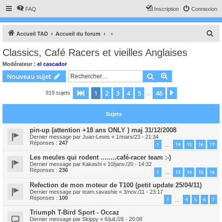
FAQ
Inscription
Connexion
R
Accueil TAD
Accueil du forum
e
Classics, Café Racers et vieilles Anglaises
c
Modérateur :
el cascador
h
Rechercher
Recherche avanc
Nouveau sujet
e
1
2
3
4
5
46
Page
1
sur
46
Suivant
919 sujets
r
…
c
Sujets
h
e
pin-up (attention +18 ans ONLY ) maj 31/12/2008
Dernier message par
Juan-Lewis
«
1/mars/23 - 21:34
r
Réponses :
247
1
14
15
16
17
…
Les meules qui rodent ........café-racer team :-)
Dernier message par
Kakashi
«
10/janv./20 - 14:32
Réponses :
236
1
13
14
15
16
…
Refection de mon moteur de T100 (petit update 25/04/11)
Dernier message par
team.savashie
«
3/nov./11 - 23:17
Réponses :
100
1
4
5
6
7
…
Triumph T-Bird Sport - Occaz
Dernier message par
Skippy
«
6/juil./26 - 20:08