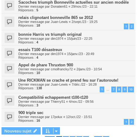
Sacoches triumph Bonneville actuelles sur ancien modèle
Dernier message par
Donatien61
«
29/nov./23 - 22:11
Réponses :
5
relais clignotant bonneville 865 se 2012
Dernier message par
Juan-Lewis
«
2/sept./23 - 19:25
Réponses :
18
1
2
bonnie Harris vs triumph original
Dernier message par
dim1974
«
15/juin/23 - 22:25
Réponses :
4
essais T100 désastreux
Dernier message par
dim1974
«
15/janv./23 - 20:49
Réponses :
4
Appel de phare Thruxton 900
Dernier message par
cmoifrancky72
«
2/janv./23 - 10:54
Réponses :
10
Une RICKMAN se crache et prend feu sur l'autoroute!
Dernier message par
Juan-Lewis
«
7/déc./22 - 16:28
Réponses :
138
1
7
8
9
10
…
Compatibilité echappement t100-t120
Dernier message par
Thierry51
«
4/nov./22 - 09:56
Réponses :
3
900 triple sec
Dernier message par
17polux
«
12/oct./22 - 15:51
Réponses :
16
1
2
Nouveau sujet