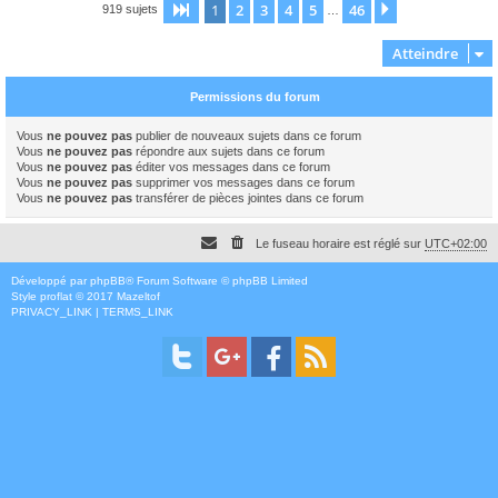
1
2
3
4
5
46
Page
1
sur
46
Suivant
919 sujets
…
Atteindre
Permissions du forum
Vous
ne pouvez pas
publier de nouveaux sujets dans ce forum
Vous
ne pouvez pas
répondre aux sujets dans ce forum
Vous
ne pouvez pas
éditer vos messages dans ce forum
Vous
ne pouvez pas
supprimer vos messages dans ce forum
Vous
ne pouvez pas
transférer de pièces jointes dans ce forum
Le fuseau horaire est réglé sur
UTC+02:00
Développé par
phpBB
® Forum Software © phpBB Limited
Style
proflat
© 2017
Mazeltof
PRIVACY_LINK
|
TERMS_LINK