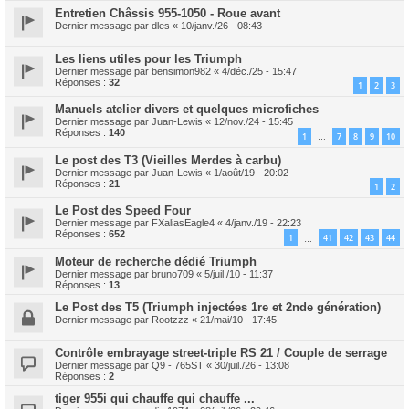
Entretien Châssis 955-1050 - Roue avant
Dernier message par
dles
«
10/janv./26 - 08:43
Les liens utiles pour les Triumph
Dernier message par
bensimon982
«
4/déc./25 - 15:47
Réponses :
32
1
2
3
Manuels atelier divers et quelques microfiches
Dernier message par
Juan-Lewis
«
12/nov./24 - 15:45
Réponses :
140
1
7
8
9
10
…
Le post des T3 (Vieilles Merdes à carbu)
Dernier message par
Juan-Lewis
«
1/août/19 - 20:02
Réponses :
21
1
2
Le Post des Speed Four
Dernier message par
FXaliasEagle4
«
4/janv./19 - 22:23
Réponses :
652
1
41
42
43
44
…
Moteur de recherche dédié Triumph
Dernier message par
bruno709
«
5/juil./10 - 11:37
Réponses :
13
Le Post des T5 (Triumph injectées 1re et 2nde génération)
Dernier message par
Rootzzz
«
21/mai/10 - 17:45
Contrôle embrayage street-triple RS 21 / Couple de serrage
Dernier message par
Q9 - 765ST
«
30/juil./26 - 13:08
Réponses :
2
tiger 955i qui chauffe qui chauffe ...