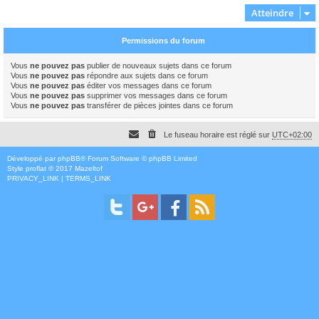
Atteindre
Permissions du forum
Vous
ne pouvez pas
publier de nouveaux sujets dans ce forum
Vous
ne pouvez pas
répondre aux sujets dans ce forum
Vous
ne pouvez pas
éditer vos messages dans ce forum
Vous
ne pouvez pas
supprimer vos messages dans ce forum
Vous
ne pouvez pas
transférer de pièces jointes dans ce forum
Le fuseau horaire est réglé sur
UTC+02:00
Développé par
phpBB
® Forum Software © phpBB Limited
Style
proflat
© 2017
Mazeltof
PRIVACY_LINK
|
TERMS_LINK