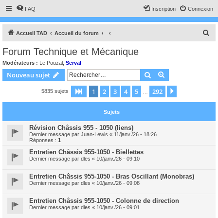
FAQ
Inscription
Connexion
R
Accueil TAD
Accueil du forum
e
Forum Technique et Mécanique
c
Modérateurs :
Le Pouzal
,
Serval
h
Rechercher
Recherche avanc
Nouveau sujet
e
1
2
3
4
5
292
Page
1
sur
292
Suivant
5835 sujets
r
…
c
Sujets
h
e
Révision Châssis 955 - 1050 (liens)
Dernier message par
Juan-Lewis
«
11/janv./26 - 18:26
r
Réponses :
1
Entretien Châssis 955-1050 - Biellettes
Dernier message par
dles
«
10/janv./26 - 09:10
Entretien Châssis 955-1050 - Bras Oscillant (Monobras)
Dernier message par
dles
«
10/janv./26 - 09:08
Entretien Châssis 955-1050 - Colonne de direction
Dernier message par
dles
«
10/janv./26 - 09:01