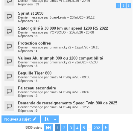
Dernier message par
dim1974
«
28/juil./26 - 20:46
Réponses :
39
1
2
3
Sprint st 1050
Dernier message par
Juan-Lewis
«
23/juil./26 - 20:12
Réponses :
12
Stator grillé à 30 000 km sur speed 1200 RS 2022
Dernier message par
YOPSOLO
«
21/juil./26 - 20:08
Réponses :
8
Protection coffres
Dernier message par
cmoifrancky72
«
12/juil./26 - 16:15
Réponses :
1
Valises Alu triumph 900 ou 1200 compatibilité
Dernier message par
cmoifrancky72
«
7/juil./26 - 05:38
Réponses :
3
Bequille Tiger 800
Dernier message par
dim1974
«
28/juin/26 - 09:05
Réponses :
4
Faisceau secondaire
Dernier message par
dim1974
«
28/juin/26 - 06:45
Réponses :
2
Demande de renseignements Speed Twin 900 de 2025
Dernier message par
dim1974
«
24/juin/26 - 12:29
Réponses :
9
Nouveau sujet
1
2
3
4
5
292
Page
1
sur
292
Suivant
5835 sujets
…