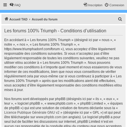
FAQ
Inscription
Connexion
R
Accueil TAD
Accueil du forum
e
Les forums 100% Triumph - Conditions d’utilisation
c
h
En accédant à « Les forums 100% Triumph » (désigné ici par « nous », «
notre », « nos », « Les forums 100% Triumph », «
e
https://www.triumphadonf.com/forum »), vous acceptez d’être légalement
r
responsable des conditions suivantes. Si vous n’acceptez pas d’être
légalement responsable de toutes les conditions suivantes, veuillez ne pas
c
utiliser et/ou accéder à « Les forums 100% Triumph ». Nous pouvons
h
modifier ces conditions à n’importe quel moment et nous essaierons de vous
informer de ces modifications, bien que nous vous conseillons de vérifier
e
régulièrement cela par vous-même car si vous continuez à participer à « Les
r
forums 100% Triumph » après que les modifications aient été effectuées,
vous acceptez d’être légalement responsable des conditions modifiées et/ou
mises à jour.
Nos forums sont développés par phpBB (désignés ici par « ils », « eux », «
leur », « logiciel phpBB », « www.phpbb.com », « phpBB Limited », « équipes
de phpBB ») qui est une solution de création de forums déclarée sous la «
Licence Publique Générale GNU v2
» (désignée ici par « GPL ») et qui peut
être téléchargée sur
www.phpbb.com
(en anglais). Le logiciel phpBB a pour
seul but de faciliter les discussions sur internet, phpBB Limited n’est en
aucun cas responsable de la conduite et/ou du contenu que nous acceptons