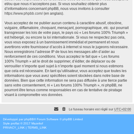
et/ou que nous n’acceptons pas. Si vous souhaitez obtenir plus
d’informations concernant phpBB, nous vous invitons à consulter
https://www.phpbb.com/
(en anglais).
Vous acceptez de ne publier aucun contenu à caractère abusif, obscène,
vulgaire, diffamatoire, choquant, menaçant, pornographique, etc. qui pourrait
transgresser les lois de votre pays, le pays où « Les forums 100% Triumph »
est hébergé, ou encore la loi internationale. Si vous ne respectez pas cela,
vous vous exposez à un bannissement immédiat et permanent et nous
avertirons votre fournisseur d’accès à internet si nous le jugeons nécessaire.
Nous enregistrons l’adresse IP de tous les messages afin d’aider au
renforcement de ces conditions. Vous acceptez le fait que « Les forums
100% Triumph » ait le droit de supprimer, d’éditer, de déplacer ou de
verrouiller n’importe quel sujet à n’importe quel moment si nous estimons
que cela est nécessaire. En tant qu’utilisateur, vous acceptez que toutes les
informations que vous avez spécifiées soient stockées dans notre base de
données. Bien que cette information ne sera pas diffusée à une tierce partie
sans votre consentement, ni « Les forums 100% Triumph », ni phpBB, ne
pourront être tenus comme responsables en cas de tentative de piratage
visant à compromettre vos données.
Le fuseau horaire est réglé sur
UTC+02:00
Développé par
phpBB
® Forum Software © phpBB Limited
Style
proflat
© 2017
Mazeltof
PRIVACY_LINK
|
TERMS_LINK