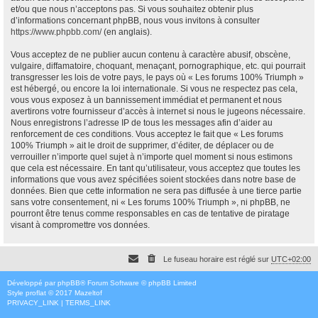
et/ou que nous n’acceptons pas. Si vous souhaitez obtenir plus
d’informations concernant phpBB, nous vous invitons à consulter
https://www.phpbb.com/
(en anglais).
Vous acceptez de ne publier aucun contenu à caractère abusif, obscène,
vulgaire, diffamatoire, choquant, menaçant, pornographique, etc. qui pourrait
transgresser les lois de votre pays, le pays où « Les forums 100% Triumph »
est hébergé, ou encore la loi internationale. Si vous ne respectez pas cela,
vous vous exposez à un bannissement immédiat et permanent et nous
avertirons votre fournisseur d’accès à internet si nous le jugeons nécessaire.
Nous enregistrons l’adresse IP de tous les messages afin d’aider au
renforcement de ces conditions. Vous acceptez le fait que « Les forums
100% Triumph » ait le droit de supprimer, d’éditer, de déplacer ou de
verrouiller n’importe quel sujet à n’importe quel moment si nous estimons
que cela est nécessaire. En tant qu’utilisateur, vous acceptez que toutes les
informations que vous avez spécifiées soient stockées dans notre base de
données. Bien que cette information ne sera pas diffusée à une tierce partie
sans votre consentement, ni « Les forums 100% Triumph », ni phpBB, ne
pourront être tenus comme responsables en cas de tentative de piratage
visant à compromettre vos données.
Le fuseau horaire est réglé sur
UTC+02:00
Développé par
phpBB
® Forum Software © phpBB Limited
Style
proflat
© 2017
Mazeltof
PRIVACY_LINK
|
TERMS_LINK