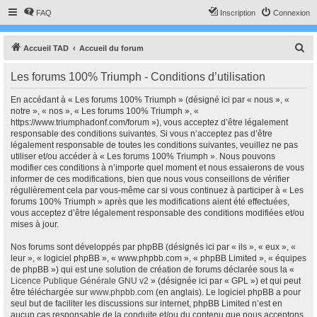
FAQ
Inscription
Connexion
R
Accueil TAD
Accueil du forum
e
Les forums 100% Triumph - Conditions d’utilisation
c
h
En accédant à « Les forums 100% Triumph » (désigné ici par « nous », «
notre », « nos », « Les forums 100% Triumph », «
e
https://www.triumphadonf.com/forum »), vous acceptez d’être légalement
r
responsable des conditions suivantes. Si vous n’acceptez pas d’être
légalement responsable de toutes les conditions suivantes, veuillez ne pas
c
utiliser et/ou accéder à « Les forums 100% Triumph ». Nous pouvons
h
modifier ces conditions à n’importe quel moment et nous essaierons de vous
informer de ces modifications, bien que nous vous conseillons de vérifier
e
régulièrement cela par vous-même car si vous continuez à participer à « Les
r
forums 100% Triumph » après que les modifications aient été effectuées,
vous acceptez d’être légalement responsable des conditions modifiées et/ou
mises à jour.
Nos forums sont développés par phpBB (désignés ici par « ils », « eux », «
leur », « logiciel phpBB », « www.phpbb.com », « phpBB Limited », « équipes
de phpBB ») qui est une solution de création de forums déclarée sous la «
Licence Publique Générale GNU v2
» (désignée ici par « GPL ») et qui peut
être téléchargée sur
www.phpbb.com
(en anglais). Le logiciel phpBB a pour
seul but de faciliter les discussions sur internet, phpBB Limited n’est en
aucun cas responsable de la conduite et/ou du contenu que nous acceptons