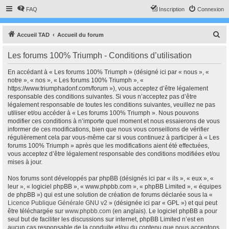
FAQ
Inscription
Connexion
R
Accueil TAD
Accueil du forum
e
Les forums 100% Triumph - Conditions d’utilisation
c
h
En accédant à « Les forums 100% Triumph » (désigné ici par « nous », «
notre », « nos », « Les forums 100% Triumph », «
e
https://www.triumphadonf.com/forum »), vous acceptez d’être légalement
r
responsable des conditions suivantes. Si vous n’acceptez pas d’être
légalement responsable de toutes les conditions suivantes, veuillez ne pas
c
utiliser et/ou accéder à « Les forums 100% Triumph ». Nous pouvons
h
modifier ces conditions à n’importe quel moment et nous essaierons de vous
informer de ces modifications, bien que nous vous conseillons de vérifier
e
régulièrement cela par vous-même car si vous continuez à participer à « Les
r
forums 100% Triumph » après que les modifications aient été effectuées,
vous acceptez d’être légalement responsable des conditions modifiées et/ou
mises à jour.
Nos forums sont développés par phpBB (désignés ici par « ils », « eux », «
leur », « logiciel phpBB », « www.phpbb.com », « phpBB Limited », « équipes
de phpBB ») qui est une solution de création de forums déclarée sous la «
Licence Publique Générale GNU v2
» (désignée ici par « GPL ») et qui peut
être téléchargée sur
www.phpbb.com
(en anglais). Le logiciel phpBB a pour
seul but de faciliter les discussions sur internet, phpBB Limited n’est en
aucun cas responsable de la conduite et/ou du contenu que nous acceptons