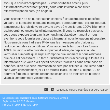
et/ou que nous n’acceptons pas. Si vous souhaitez obtenir plus
d’informations concernant phpBB, nous vous invitons à consulter
https://www.phpbb.com/
(en anglais).
Vous acceptez de ne publier aucun contenu à caractère abusif, obscène,
vulgaire, diffamatoire, choquant, menaçant, pornographique, etc. qui pourrait
transgresser les lois de votre pays, le pays où « Les forums 100% Triumph »
est hébergé, ou encore la loi internationale. Si vous ne respectez pas cela,
vous vous exposez à un bannissement immédiat et permanent et nous
avertirons votre fournisseur d’accès à internet si nous le jugeons nécessaire.
Nous enregistrons l’adresse IP de tous les messages afin d’aider au
renforcement de ces conditions. Vous acceptez le fait que « Les forums
100% Triumph » ait le droit de supprimer, d’éditer, de déplacer ou de
verrouiller n’importe quel sujet à n’importe quel moment si nous estimons
que cela est nécessaire. En tant qu’utilisateur, vous acceptez que toutes les
informations que vous avez spécifiées soient stockées dans notre base de
données. Bien que cette information ne sera pas diffusée à une tierce partie
sans votre consentement, ni « Les forums 100% Triumph », ni phpBB, ne
pourront être tenus comme responsables en cas de tentative de piratage
visant à compromettre vos données.
Le fuseau horaire est réglé sur
UTC+02:00
Développé par
phpBB
® Forum Software © phpBB Limited
Style
proflat
© 2017
Mazeltof
PRIVACY_LINK
|
TERMS_LINK