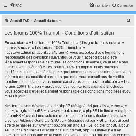
FAQ
Inscription
Connexion
R
Accueil TAD
Accueil du forum
e
Les forums 100% Triumph - Conditions d’utilisation
c
h
En accédant à « Les forums 100% Triumph » (désigné ici par « nous », «
notre », « nos », « Les forums 100% Triumph », «
e
https://www.triumphadonf.com/forum »), vous acceptez d’être légalement
r
responsable des conditions suivantes. Si vous n’acceptez pas d’être
légalement responsable de toutes les conditions suivantes, veuillez ne pas
c
utiliser et/ou accéder à « Les forums 100% Triumph ». Nous pouvons
h
modifier ces conditions à n’importe quel moment et nous essaierons de vous
informer de ces modifications, bien que nous vous conseillons de vérifier
e
régulièrement cela par vous-même car si vous continuez à participer à « Les
r
forums 100% Triumph » après que les modifications aient été effectuées,
vous acceptez d’être légalement responsable des conditions modifiées et/ou
mises à jour.
Nos forums sont développés par phpBB (désignés ici par « ils », « eux », «
leur », « logiciel phpBB », « www.phpbb.com », « phpBB Limited », « équipes
de phpBB ») qui est une solution de création de forums déclarée sous la «
Licence Publique Générale GNU v2
» (désignée ici par « GPL ») et qui peut
être téléchargée sur
www.phpbb.com
(en anglais). Le logiciel phpBB a pour
seul but de faciliter les discussions sur internet, phpBB Limited n’est en
aucun cas responsable de la conduite et/ou du contenu que nous acceptons