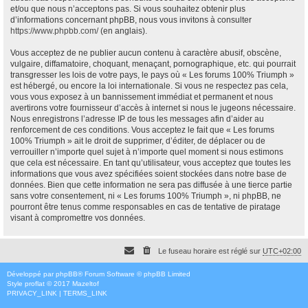
et/ou que nous n’acceptons pas. Si vous souhaitez obtenir plus
d’informations concernant phpBB, nous vous invitons à consulter
https://www.phpbb.com/
(en anglais).
Vous acceptez de ne publier aucun contenu à caractère abusif, obscène,
vulgaire, diffamatoire, choquant, menaçant, pornographique, etc. qui pourrait
transgresser les lois de votre pays, le pays où « Les forums 100% Triumph »
est hébergé, ou encore la loi internationale. Si vous ne respectez pas cela,
vous vous exposez à un bannissement immédiat et permanent et nous
avertirons votre fournisseur d’accès à internet si nous le jugeons nécessaire.
Nous enregistrons l’adresse IP de tous les messages afin d’aider au
renforcement de ces conditions. Vous acceptez le fait que « Les forums
100% Triumph » ait le droit de supprimer, d’éditer, de déplacer ou de
verrouiller n’importe quel sujet à n’importe quel moment si nous estimons
que cela est nécessaire. En tant qu’utilisateur, vous acceptez que toutes les
informations que vous avez spécifiées soient stockées dans notre base de
données. Bien que cette information ne sera pas diffusée à une tierce partie
sans votre consentement, ni « Les forums 100% Triumph », ni phpBB, ne
pourront être tenus comme responsables en cas de tentative de piratage
visant à compromettre vos données.
Le fuseau horaire est réglé sur
UTC+02:00
Développé par
phpBB
® Forum Software © phpBB Limited
Style
proflat
© 2017
Mazeltof
PRIVACY_LINK
|
TERMS_LINK