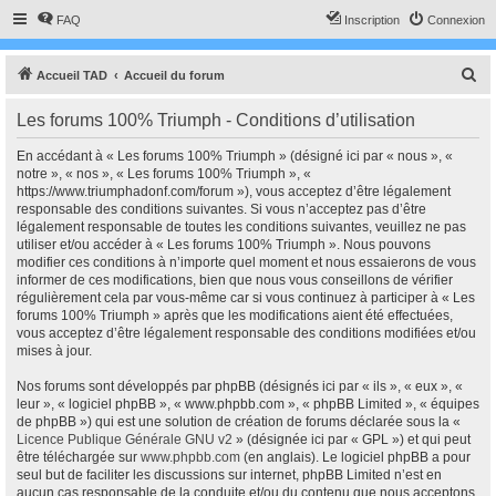
FAQ
Inscription
Connexion
R
Accueil TAD
Accueil du forum
e
Les forums 100% Triumph - Conditions d’utilisation
c
h
En accédant à « Les forums 100% Triumph » (désigné ici par « nous », «
notre », « nos », « Les forums 100% Triumph », «
e
https://www.triumphadonf.com/forum »), vous acceptez d’être légalement
r
responsable des conditions suivantes. Si vous n’acceptez pas d’être
légalement responsable de toutes les conditions suivantes, veuillez ne pas
c
utiliser et/ou accéder à « Les forums 100% Triumph ». Nous pouvons
h
modifier ces conditions à n’importe quel moment et nous essaierons de vous
informer de ces modifications, bien que nous vous conseillons de vérifier
e
régulièrement cela par vous-même car si vous continuez à participer à « Les
r
forums 100% Triumph » après que les modifications aient été effectuées,
vous acceptez d’être légalement responsable des conditions modifiées et/ou
mises à jour.
Nos forums sont développés par phpBB (désignés ici par « ils », « eux », «
leur », « logiciel phpBB », « www.phpbb.com », « phpBB Limited », « équipes
de phpBB ») qui est une solution de création de forums déclarée sous la «
Licence Publique Générale GNU v2
» (désignée ici par « GPL ») et qui peut
être téléchargée sur
www.phpbb.com
(en anglais). Le logiciel phpBB a pour
seul but de faciliter les discussions sur internet, phpBB Limited n’est en
aucun cas responsable de la conduite et/ou du contenu que nous acceptons