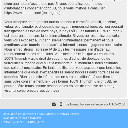
et/ou que nous n’acceptons pas. Si vous souhaitez obtenir plus
d’informations concernant phpBB, nous vous invitons à consulter
https://www.phpbb.com/
(en anglais).
Vous acceptez de ne publier aucun contenu à caractère abusif, obscène,
vulgaire, diffamatoire, choquant, menaçant, pornographique, etc. qui pourrait
transgresser les lois de votre pays, le pays où « Les forums 100% Triumph »
est hébergé, ou encore la loi internationale. Si vous ne respectez pas cela,
vous vous exposez à un bannissement immédiat et permanent et nous
avertirons votre fournisseur d’accès à internet si nous le jugeons nécessaire.
Nous enregistrons l’adresse IP de tous les messages afin d’aider au
renforcement de ces conditions. Vous acceptez le fait que « Les forums
100% Triumph » ait le droit de supprimer, d’éditer, de déplacer ou de
verrouiller n’importe quel sujet à n’importe quel moment si nous estimons
que cela est nécessaire. En tant qu’utilisateur, vous acceptez que toutes les
informations que vous avez spécifiées soient stockées dans notre base de
données. Bien que cette information ne sera pas diffusée à une tierce partie
sans votre consentement, ni « Les forums 100% Triumph », ni phpBB, ne
pourront être tenus comme responsables en cas de tentative de piratage
visant à compromettre vos données.
Le fuseau horaire est réglé sur
UTC+02:00
Développé par
phpBB
® Forum Software © phpBB Limited
Style
proflat
© 2017
Mazeltof
PRIVACY_LINK
|
TERMS_LINK