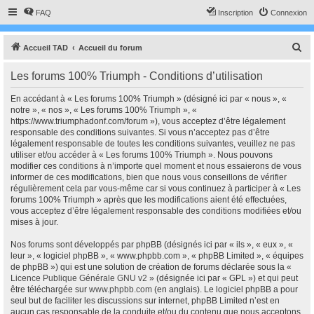
FAQ
Inscription
Connexion
R
Accueil TAD
Accueil du forum
e
Les forums 100% Triumph - Conditions d’utilisation
c
h
En accédant à « Les forums 100% Triumph » (désigné ici par « nous », «
notre », « nos », « Les forums 100% Triumph », «
e
https://www.triumphadonf.com/forum »), vous acceptez d’être légalement
r
responsable des conditions suivantes. Si vous n’acceptez pas d’être
légalement responsable de toutes les conditions suivantes, veuillez ne pas
c
utiliser et/ou accéder à « Les forums 100% Triumph ». Nous pouvons
h
modifier ces conditions à n’importe quel moment et nous essaierons de vous
informer de ces modifications, bien que nous vous conseillons de vérifier
e
régulièrement cela par vous-même car si vous continuez à participer à « Les
r
forums 100% Triumph » après que les modifications aient été effectuées,
vous acceptez d’être légalement responsable des conditions modifiées et/ou
mises à jour.
Nos forums sont développés par phpBB (désignés ici par « ils », « eux », «
leur », « logiciel phpBB », « www.phpbb.com », « phpBB Limited », « équipes
de phpBB ») qui est une solution de création de forums déclarée sous la «
Licence Publique Générale GNU v2
» (désignée ici par « GPL ») et qui peut
être téléchargée sur
www.phpbb.com
(en anglais). Le logiciel phpBB a pour
seul but de faciliter les discussions sur internet, phpBB Limited n’est en
aucun cas responsable de la conduite et/ou du contenu que nous acceptons