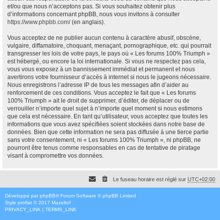
et/ou que nous n’acceptons pas. Si vous souhaitez obtenir plus
d’informations concernant phpBB, nous vous invitons à consulter
https://www.phpbb.com/
(en anglais).
Vous acceptez de ne publier aucun contenu à caractère abusif, obscène,
vulgaire, diffamatoire, choquant, menaçant, pornographique, etc. qui pourrait
transgresser les lois de votre pays, le pays où « Les forums 100% Triumph »
est hébergé, ou encore la loi internationale. Si vous ne respectez pas cela,
vous vous exposez à un bannissement immédiat et permanent et nous
avertirons votre fournisseur d’accès à internet si nous le jugeons nécessaire.
Nous enregistrons l’adresse IP de tous les messages afin d’aider au
renforcement de ces conditions. Vous acceptez le fait que « Les forums
100% Triumph » ait le droit de supprimer, d’éditer, de déplacer ou de
verrouiller n’importe quel sujet à n’importe quel moment si nous estimons
que cela est nécessaire. En tant qu’utilisateur, vous acceptez que toutes les
informations que vous avez spécifiées soient stockées dans notre base de
données. Bien que cette information ne sera pas diffusée à une tierce partie
sans votre consentement, ni « Les forums 100% Triumph », ni phpBB, ne
pourront être tenus comme responsables en cas de tentative de piratage
visant à compromettre vos données.
Le fuseau horaire est réglé sur
UTC+02:00
Développé par
phpBB
® Forum Software © phpBB Limited
Style
proflat
© 2017
Mazeltof
PRIVACY_LINK
|
TERMS_LINK