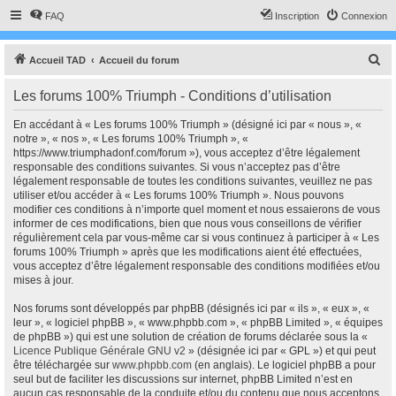
FAQ
Inscription
Connexion
R
Accueil TAD
Accueil du forum
e
Les forums 100% Triumph - Conditions d’utilisation
c
h
En accédant à « Les forums 100% Triumph » (désigné ici par « nous », «
notre », « nos », « Les forums 100% Triumph », «
e
https://www.triumphadonf.com/forum »), vous acceptez d’être légalement
r
responsable des conditions suivantes. Si vous n’acceptez pas d’être
légalement responsable de toutes les conditions suivantes, veuillez ne pas
c
utiliser et/ou accéder à « Les forums 100% Triumph ». Nous pouvons
h
modifier ces conditions à n’importe quel moment et nous essaierons de vous
informer de ces modifications, bien que nous vous conseillons de vérifier
e
régulièrement cela par vous-même car si vous continuez à participer à « Les
r
forums 100% Triumph » après que les modifications aient été effectuées,
vous acceptez d’être légalement responsable des conditions modifiées et/ou
mises à jour.
Nos forums sont développés par phpBB (désignés ici par « ils », « eux », «
leur », « logiciel phpBB », « www.phpbb.com », « phpBB Limited », « équipes
de phpBB ») qui est une solution de création de forums déclarée sous la «
Licence Publique Générale GNU v2
» (désignée ici par « GPL ») et qui peut
être téléchargée sur
www.phpbb.com
(en anglais). Le logiciel phpBB a pour
seul but de faciliter les discussions sur internet, phpBB Limited n’est en
aucun cas responsable de la conduite et/ou du contenu que nous acceptons