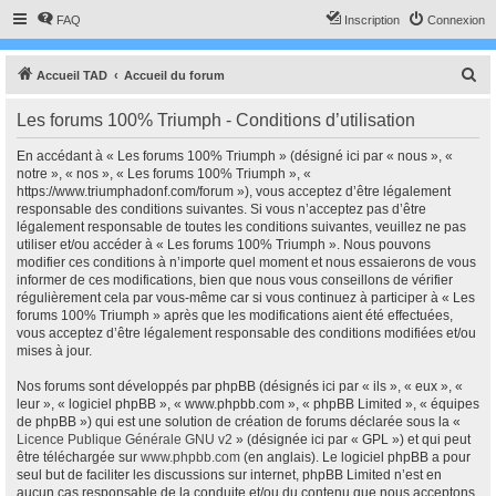
FAQ
Inscription
Connexion
R
Accueil TAD
Accueil du forum
e
Les forums 100% Triumph - Conditions d’utilisation
c
h
En accédant à « Les forums 100% Triumph » (désigné ici par « nous », «
notre », « nos », « Les forums 100% Triumph », «
e
https://www.triumphadonf.com/forum »), vous acceptez d’être légalement
r
responsable des conditions suivantes. Si vous n’acceptez pas d’être
légalement responsable de toutes les conditions suivantes, veuillez ne pas
c
utiliser et/ou accéder à « Les forums 100% Triumph ». Nous pouvons
h
modifier ces conditions à n’importe quel moment et nous essaierons de vous
informer de ces modifications, bien que nous vous conseillons de vérifier
e
régulièrement cela par vous-même car si vous continuez à participer à « Les
r
forums 100% Triumph » après que les modifications aient été effectuées,
vous acceptez d’être légalement responsable des conditions modifiées et/ou
mises à jour.
Nos forums sont développés par phpBB (désignés ici par « ils », « eux », «
leur », « logiciel phpBB », « www.phpbb.com », « phpBB Limited », « équipes
de phpBB ») qui est une solution de création de forums déclarée sous la «
Licence Publique Générale GNU v2
» (désignée ici par « GPL ») et qui peut
être téléchargée sur
www.phpbb.com
(en anglais). Le logiciel phpBB a pour
seul but de faciliter les discussions sur internet, phpBB Limited n’est en
aucun cas responsable de la conduite et/ou du contenu que nous acceptons