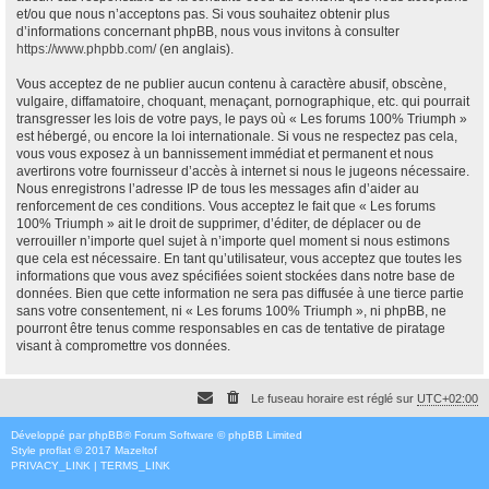
et/ou que nous n’acceptons pas. Si vous souhaitez obtenir plus
d’informations concernant phpBB, nous vous invitons à consulter
https://www.phpbb.com/
(en anglais).
Vous acceptez de ne publier aucun contenu à caractère abusif, obscène,
vulgaire, diffamatoire, choquant, menaçant, pornographique, etc. qui pourrait
transgresser les lois de votre pays, le pays où « Les forums 100% Triumph »
est hébergé, ou encore la loi internationale. Si vous ne respectez pas cela,
vous vous exposez à un bannissement immédiat et permanent et nous
avertirons votre fournisseur d’accès à internet si nous le jugeons nécessaire.
Nous enregistrons l’adresse IP de tous les messages afin d’aider au
renforcement de ces conditions. Vous acceptez le fait que « Les forums
100% Triumph » ait le droit de supprimer, d’éditer, de déplacer ou de
verrouiller n’importe quel sujet à n’importe quel moment si nous estimons
que cela est nécessaire. En tant qu’utilisateur, vous acceptez que toutes les
informations que vous avez spécifiées soient stockées dans notre base de
données. Bien que cette information ne sera pas diffusée à une tierce partie
sans votre consentement, ni « Les forums 100% Triumph », ni phpBB, ne
pourront être tenus comme responsables en cas de tentative de piratage
visant à compromettre vos données.
Le fuseau horaire est réglé sur
UTC+02:00
Développé par
phpBB
® Forum Software © phpBB Limited
Style
proflat
© 2017
Mazeltof
PRIVACY_LINK
|
TERMS_LINK