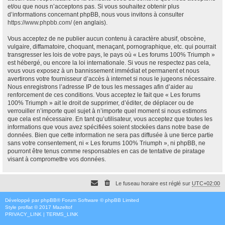
et/ou que nous n’acceptons pas. Si vous souhaitez obtenir plus
d’informations concernant phpBB, nous vous invitons à consulter
https://www.phpbb.com/
(en anglais).
Vous acceptez de ne publier aucun contenu à caractère abusif, obscène,
vulgaire, diffamatoire, choquant, menaçant, pornographique, etc. qui pourrait
transgresser les lois de votre pays, le pays où « Les forums 100% Triumph »
est hébergé, ou encore la loi internationale. Si vous ne respectez pas cela,
vous vous exposez à un bannissement immédiat et permanent et nous
avertirons votre fournisseur d’accès à internet si nous le jugeons nécessaire.
Nous enregistrons l’adresse IP de tous les messages afin d’aider au
renforcement de ces conditions. Vous acceptez le fait que « Les forums
100% Triumph » ait le droit de supprimer, d’éditer, de déplacer ou de
verrouiller n’importe quel sujet à n’importe quel moment si nous estimons
que cela est nécessaire. En tant qu’utilisateur, vous acceptez que toutes les
informations que vous avez spécifiées soient stockées dans notre base de
données. Bien que cette information ne sera pas diffusée à une tierce partie
sans votre consentement, ni « Les forums 100% Triumph », ni phpBB, ne
pourront être tenus comme responsables en cas de tentative de piratage
visant à compromettre vos données.
Le fuseau horaire est réglé sur
UTC+02:00
Développé par
phpBB
® Forum Software © phpBB Limited
Style
proflat
© 2017
Mazeltof
PRIVACY_LINK
|
TERMS_LINK