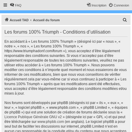
FAQ
Inscription
Connexion
R
Accueil TAD
Accueil du forum
e
Les forums 100% Triumph - Conditions d’utilisation
c
h
En accédant à « Les forums 100% Triumph » (désigné ici par « nous », «
notre », « nos », « Les forums 100% Triumph », «
e
https://www.triumphadonf.com/forum »), vous acceptez d’être légalement
r
responsable des conditions suivantes. Si vous n’acceptez pas d’être
légalement responsable de toutes les conditions suivantes, veuillez ne pas
c
utiliser et/ou accéder à « Les forums 100% Triumph ». Nous pouvons
h
modifier ces conditions à n’importe quel moment et nous essaierons de vous
informer de ces modifications, bien que nous vous conseillons de vérifier
e
régulièrement cela par vous-même car si vous continuez à participer à « Les
r
forums 100% Triumph » après que les modifications aient été effectuées,
vous acceptez d’être légalement responsable des conditions modifiées et/ou
mises à jour.
Nos forums sont développés par phpBB (désignés ici par « ils », « eux », «
leur », « logiciel phpBB », « www.phpbb.com », « phpBB Limited », « équipes
de phpBB ») qui est une solution de création de forums déclarée sous la «
Licence Publique Générale GNU v2
» (désignée ici par « GPL ») et qui peut
être téléchargée sur
www.phpbb.com
(en anglais). Le logiciel phpBB a pour
seul but de faciliter les discussions sur internet, phpBB Limited n’est en
aucun cas responsable de la conduite et/ou du contenu que nous acceptons