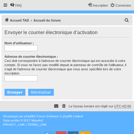
FAQ
Inscription
Connexion
R
Accueil TAD
Accueil du forum
e
Envoyer le courrier électronique d’activation
c
h
Nom d’utilisateur :
e
r
Adresse de courrier électronique :
Ceci doit correspondre à l’adresse de courrier électronique qui est associée à votre
c
compte. Si vous ne l’avez pas modifié depuis le panneau de contrôle de l’utilisateur, il
s’agit de l’adresse de courrier électronique que vous avez spécifiée lors de votre
h
inscription.
e
r
Le fuseau horaire est réglé sur
UTC+02:00
Développé par
phpBB
® Forum Software © phpBB Limited
Style
proflat
© 2017
Mazeltof
PRIVACY_LINK
|
TERMS_LINK