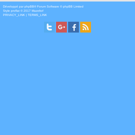
Développé par
phpBB
® Forum Software © phpBB Limited
Style
proflat
© 2017
Mazeltof
PRIVACY_LINK
|
TERMS_LINK