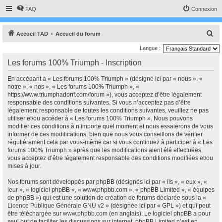
FAQ
Connexion
R
Accueil TAD
Accueil du forum
e
Langue :
c
Les forums 100% Triumph - Inscription
h
En accédant à « Les forums 100% Triumph » (désigné ici par « nous », «
e
notre », « nos », « Les forums 100% Triumph », «
r
https://www.triumphadonf.com/forum »), vous acceptez d’être légalement
responsable des conditions suivantes. Si vous n’acceptez pas d’être
c
légalement responsable de toutes les conditions suivantes, veuillez ne pas
h
utiliser et/ou accéder à « Les forums 100% Triumph ». Nous pouvons
modifier ces conditions à n’importe quel moment et nous essaierons de vous
e
informer de ces modifications, bien que nous vous conseillons de vérifier
r
régulièrement cela par vous-même car si vous continuez à participer à « Les
forums 100% Triumph » après que les modifications aient été effectuées,
vous acceptez d’être légalement responsable des conditions modifiées et/ou
mises à jour.
Nos forums sont développés par phpBB (désignés ici par « ils », « eux », «
leur », « logiciel phpBB », « www.phpbb.com », « phpBB Limited », « équipes
de phpBB ») qui est une solution de création de forums déclarée sous la «
Licence Publique Générale GNU v2
» (désignée ici par « GPL ») et qui peut
être téléchargée sur
www.phpbb.com
(en anglais). Le logiciel phpBB a pour
seul but de faciliter les discussions sur internet, phpBB Limited n’est en