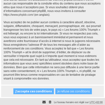
aucun cas responsable de la conduite et/ou du contenu que nous acceptons
et/ou que nous n’acceptons pas. Si vous souhaitez obtenir plus
d’informations concernant phpBB, nous vous invitons à consulter
https://www.phpbb.com/
(en anglais).
Vous acceptez de ne publier aucun contenu à caractère abusif, obscène,
vulgaire, diffamatoire, choquant, menaçant, pornographique, etc. qui pourrait
transgresser les lois de votre pays, le pays où « Les forums 100% Triumph »
est hébergé, ou encore la loi internationale. Si vous ne respectez pas cela,
vous vous exposez à un bannissement immédiat et permanent et nous
avertirons votre fournisseur d’accès à internet si nous le jugeons nécessaire.
Nous enregistrons l’adresse IP de tous les messages afin d’aider au
renforcement de ces conditions. Vous acceptez le fait que « Les forums
100% Triumph » ait le droit de supprimer, d’éditer, de déplacer ou de
verrouiller n’importe quel sujet à n’importe quel moment si nous estimons
que cela est nécessaire. En tant qu’utilisateur, vous acceptez que toutes les
informations que vous avez spécifiées soient stockées dans notre base de
données. Bien que cette information ne sera pas diffusée à une tierce partie
sans votre consentement, ni « Les forums 100% Triumph », ni phpBB, ne
pourront être tenus comme responsables en cas de tentative de piratage
visant à compromettre vos données.
Le fuseau horaire est réglé sur
UTC+02:00