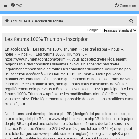
FAQ
Connexion
R
Accueil TAD
Accueil du forum
e
Langue :
c
Les forums 100% Triumph - Inscription
h
En accédant à « Les forums 100% Triumph » (désigné ici par « nous », «
e
notre », « nos », « Les forums 100% Triumph », «
r
https://www.triumphadonf.com/forum »), vous acceptez d’être légalement
responsable des conditions suivantes. Si vous n’acceptez pas d’être
c
légalement responsable de toutes les conditions suivantes, veuillez ne pas
h
utiliser et/ou accéder à « Les forums 100% Triumph ». Nous pouvons
modifier ces conditions à n’importe quel moment et nous essaierons de vous
e
informer de ces modifications, bien que nous vous conseillons de vérifier
r
régulièrement cela par vous-même car si vous continuez à participer à « Les
forums 100% Triumph » après que les modifications aient été effectuées,
vous acceptez d’être légalement responsable des conditions modifiées et/ou
mises à jour.
Nos forums sont développés par phpBB (désignés ici par « ils », « eux », «
leur », « logiciel phpBB », « www.phpbb.com », « phpBB Limited », « équipes
de phpBB ») qui est une solution de création de forums déclarée sous la «
Licence Publique Générale GNU v2
» (désignée ici par « GPL ») et qui peut
être téléchargée sur
www.phpbb.com
(en anglais). Le logiciel phpBB a pour
seul but de faciliter les discussions sur internet, phpBB Limited n’est en