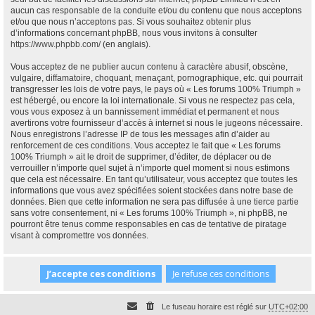
aucun cas responsable de la conduite et/ou du contenu que nous acceptons
et/ou que nous n’acceptons pas. Si vous souhaitez obtenir plus
d’informations concernant phpBB, nous vous invitons à consulter
https://www.phpbb.com/
(en anglais).
Vous acceptez de ne publier aucun contenu à caractère abusif, obscène,
vulgaire, diffamatoire, choquant, menaçant, pornographique, etc. qui pourrait
transgresser les lois de votre pays, le pays où « Les forums 100% Triumph »
est hébergé, ou encore la loi internationale. Si vous ne respectez pas cela,
vous vous exposez à un bannissement immédiat et permanent et nous
avertirons votre fournisseur d’accès à internet si nous le jugeons nécessaire.
Nous enregistrons l’adresse IP de tous les messages afin d’aider au
renforcement de ces conditions. Vous acceptez le fait que « Les forums
100% Triumph » ait le droit de supprimer, d’éditer, de déplacer ou de
verrouiller n’importe quel sujet à n’importe quel moment si nous estimons
que cela est nécessaire. En tant qu’utilisateur, vous acceptez que toutes les
informations que vous avez spécifiées soient stockées dans notre base de
données. Bien que cette information ne sera pas diffusée à une tierce partie
sans votre consentement, ni « Les forums 100% Triumph », ni phpBB, ne
pourront être tenus comme responsables en cas de tentative de piratage
visant à compromettre vos données.
Le fuseau horaire est réglé sur
UTC+02:00