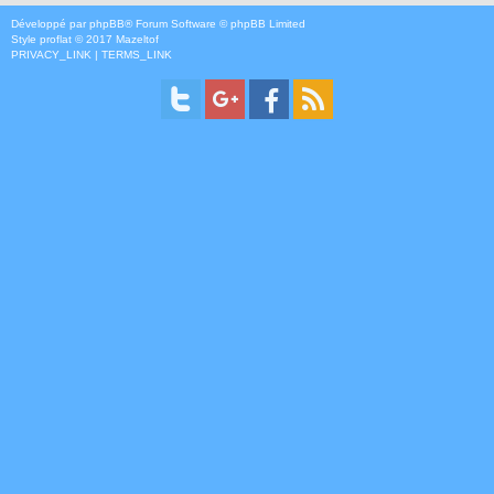
Développé par
phpBB
® Forum Software © phpBB Limited
Style
proflat
© 2017
Mazeltof
PRIVACY_LINK
|
TERMS_LINK